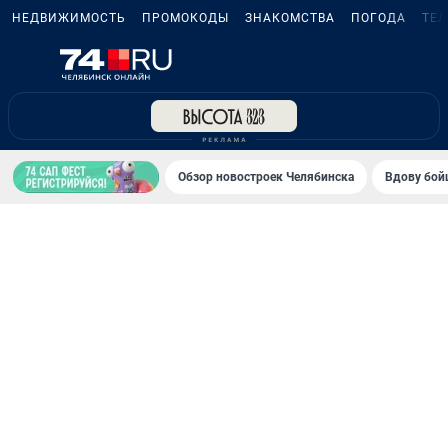
НЕДВИЖИМОСТЬ
ПРОМОКОДЫ
ЗНАКОМСТВА
ПОГОДА
ТЕ
Обзор новостроек Челябинска
Вдову бойц