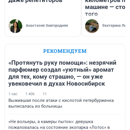
даже репетиторов
километров по 
машине — стои
того
Анастасия Завгородняя
Екатерина Лит
РЕКОМЕНДУЕМ
«Протянуть руку помощи»: незрячий
парфюмер создал «уютный» аромат
для тех, кому страшно, — он уже
увековечил в духах Новосибирск
1 час
1 406
11
Выжившая после атаки с кислотой петербурженка
выписалась из больницы
«Не вольеры, а камеры пыток»: девушка
пожаловалась на состояние экопарка «Лотос» в