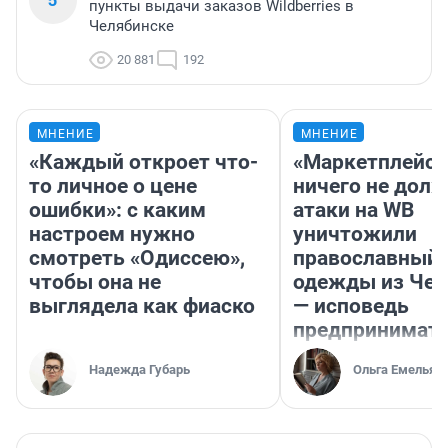
пункты выдачи заказов Wildberries в
Челябинске
20 881
192
МНЕНИЕ
МНЕНИЕ
«Каждый откроет что-
«Маркетплейс 
то личное о цене
ничего не долж
ошибки»: с каким
атаки на WB
настроем нужно
уничтожили
смотреть «Одиссею»,
православный 
чтобы она не
одежды из Чел
выглядела как фиаско
— исповедь
предпринимат
Надежда Губарь
Ольга Емельян