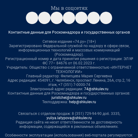
Мы в соцсетях
Контактные данные для Роскомнадзора и государственных органов
Сетевое издание «74.ру» (18+)
Зарегистрировано Федеральной службой по надзору в сфере связи,
информационных технологий и массовых коммуникаций
(Роскомнадзор).
Регистрационный номер и дата принятия решения о регистрации: ЭЛ №
ФС 77– 84676 от 06.02.2023 г.
Учредитель: Общество с ограниченной ответственностью «ИНТЕРНЕТ
ТЕХНОЛОГИИ»
Главный редактор: Филипцева Мария Сергеевна
Адрес редакции: 454091, г. Челябинск, проспект Ленина, 26А, стр.2, 16
этаж, +7 (351) 7-0000-74
Электронный адрес редакции:
74@shkulev.ru
Контактные данные для Роскомнадзора и государственных органов:
juristchel@shkulev.ru
Техподдержка:
help@shkulev.ru
Связаться с отделом продаж: 8 (351) 729-94-90 доб. 3335,
yuliya.latypova@shkulev.ru
Редакция сайта не несет ответственности за достоверность
информации, содержащейся в рекламных объявлениях.
Особенности эксплуатации (использования) веб-портала регулируются: