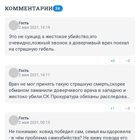
КОММЕНТАРИИ
36
Гость
2 мая 2021, 14:19
Это не суицид а жестокое убийство,это 
очевидно,ложный звонок а доверчивый врач поехал 
на страшную гибель.
+0
–0
Гость
2 мая 2021, 14:11
Врач не мог принять такую страшную смерть,скорее 
обманом заманили доверчивого врача в западню и 
жестоко убили.СК Прокуратура обязаны расследовать 
преступление.Как врач он мог ввести укол,но не 
+1
–0
это,любой знает что криминал здесь.
Гость
2 мая 2021, 00:15
Не понимаю: ковид победил сам, семья выздоровела 
- в чём проблема самоубийства? Не вижу повода его 