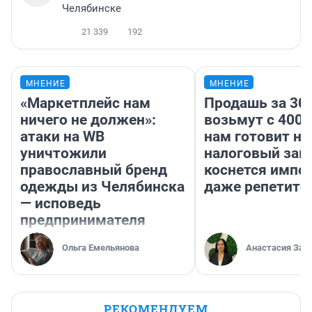
Челябинске
21 339
192
МНЕНИЕ
МНЕНИЕ
«Маркетплейс нам
Продашь за 300
ничего не должен»:
возьмут с 4000
атаки на WB
нам готовит н
уничтожили
налоговый зако
православный бренд
коснется импор
одежды из Челябинска
даже репетито
— исповедь
предпринимателя
Ольга Емельянова
Анастасия Зав
РЕКОМЕНДУЕМ