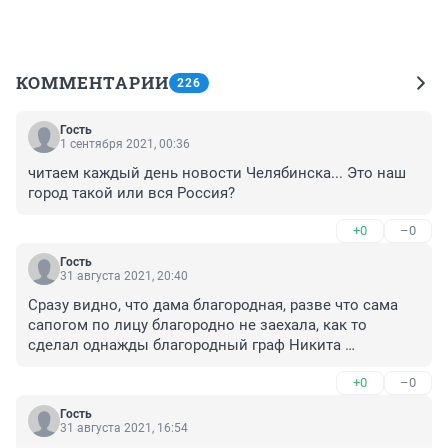
КОММЕНТАРИИ
226
Гость
1 сентября 2021, 00:36
читаем каждый день новости Челябинска... Это наш 
город такой или вся Россия?
+0
–0
Гость
31 августа 2021, 20:40
Сразу видно, что дама благородная, разве что сама 
сапогом по лицу благородно не заехала, как то 
сделал однажды благородный граф Никита 
Михалков. А эти мужики ему типа того что "кланься 
+0
–0
перед барыней, чернь!"

В общем, собрались лучшие представители 
Гость
человечества. Все участники достойны друг друга.
31 августа 2021, 16:54