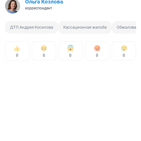
Ольга Козлова
корреспондент
ДТП Андрея Косилова
Кассационная жалоба
Обжаловани
0
0
0
0
0