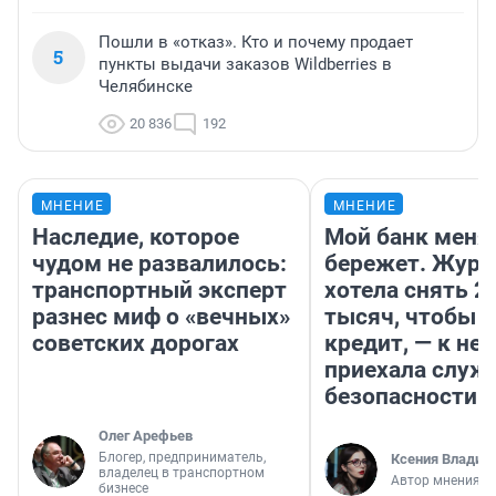
Пошли в «отказ». Кто и почему продает
5
пункты выдачи заказов Wildberries в
Челябинске
20 836
192
МНЕНИЕ
МНЕНИЕ
Наследие, которое
Мой банк меня
чудом не развалилось:
бережет. Журн
транспортный эксперт
хотела снять 2
разнес миф о «вечных»
тысяч, чтобы п
советских дорогах
кредит, — к не
приехала служ
безопасности
Олег Арефьев
Блогер, предприниматель,
Ксения Владим
владелец в транспортном
Автор мнения
бизнесе