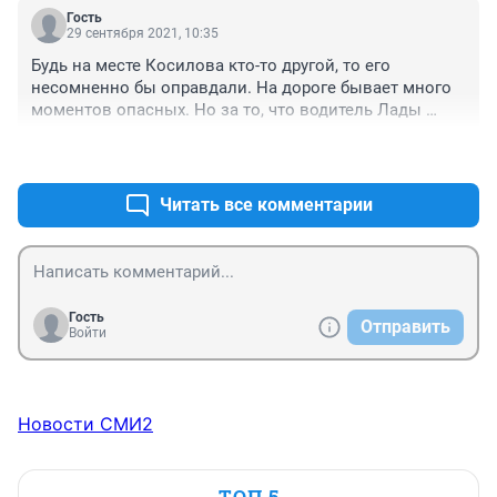
Гость
29 сентября 2021, 10:35
Будь на месте Косилова кто-то другой, то его 
несомненно бы оправдали. На дороге бывает много 
моментов опасных. Но за то, что водитель Лады 
крутил руль , несёт ответственность он. В таких 
+0
–0
случаях только тормозить! Это Вам все эксперты 
скажут. Как минимум, здесь обоюдная вина. Людей 
очень жалко, выздоровления им! Все под богом 
Читать все комментарии
ходим....
Гость
Отправить
Войти
Новости СМИ2
ТОП 5