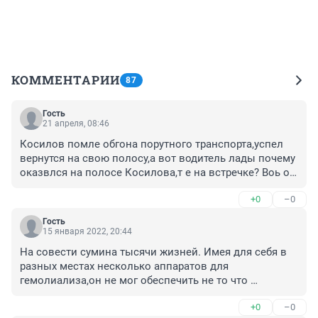
КОММЕНТАРИИ
87
Гость
21 апреля, 08:46
Косилов помле обгона порутного транспорта,успел 
вернутся на свою полосу,а вот водитель лады почему 
оказвлся на полосе Косилова,т е на встречке? Воь он 
и виновен.Если бы водила лпды не уходил со своей 
+0
–0
полосы то никокого ДТП и небыло....
Гость
15 января 2022, 20:44
На совести сумина тысячи жизней. Имея для себя в 
разных местах несколько аппаратов для 
гемолиализа,он не мог обеспечить не то что 
область,даже челябинск. Люди умирали ежедневно.
+0
–0