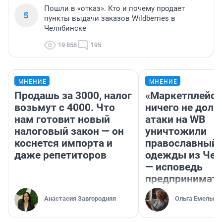
Пошли в «отказ». Кто и почему продает
5
пункты выдачи заказов Wildberries в
Челябинске
19 858
195
МНЕНИЕ
МНЕНИЕ
Продашь за 3000, налог
«Маркетплейс 
возьмут с 4000. Что
ничего не долж
нам готовит новый
атаки на WB
налоговый закон — он
уничтожили
коснется импорта и
православный 
даже репетиторов
одежды из Чел
— исповедь
предпринимат
Анастасия Завгородняя
Ольга Емельян