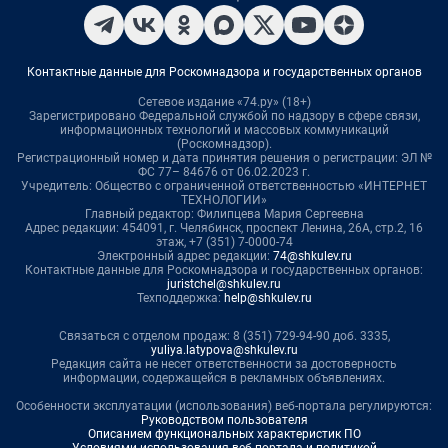
Контактные данные для Роскомнадзора и государственных органов
Сетевое издание «74.ру» (18+)
Зарегистрировано Федеральной службой по надзору в сфере связи,
информационных технологий и массовых коммуникаций
(Роскомнадзор).
Регистрационный номер и дата принятия решения о регистрации: ЭЛ №
ФС 77– 84676 от 06.02.2023 г.
Учредитель: Общество с ограниченной ответственностью «ИНТЕРНЕТ
ТЕХНОЛОГИИ»
Главный редактор: Филипцева Мария Сергеевна
Адрес редакции: 454091, г. Челябинск, проспект Ленина, 26А, стр.2, 16
этаж, +7 (351) 7-0000-74
Электронный адрес редакции:
74@shkulev.ru
Контактные данные для Роскомнадзора и государственных органов:
juristchel@shkulev.ru
Техподдержка:
help@shkulev.ru
Связаться с отделом продаж: 8 (351) 729-94-90 доб. 3335,
yuliya.latypova@shkulev.ru
Редакция сайта не несет ответственности за достоверность
информации, содержащейся в рекламных объявлениях.
Особенности эксплуатации (использования) веб-портала регулируются:
Руководством пользователя
Описанием функциональных характеристик ПО