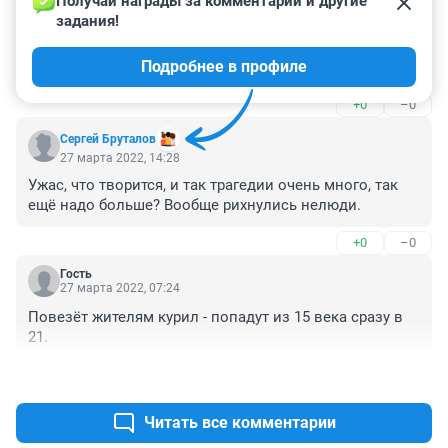
Получай награды за комментарии и другие 
задания!
Гость
27 марта 2022, 16:03
Подробнее в профиле
Конечно плохо что рынок сгорел.
+0
–0
Сергей Бруталов
27 марта 2022, 14:28
Ужас, что творится, и так трагедии очень много, так 
ещё надо больше? Вообще рихнулись нелюди.
+0
–0
Гость
27 марта 2022, 07:24
Повезёт жителям курил - попадут из 15 века сразу в 
21.
+0
–0
Читать все комментарии