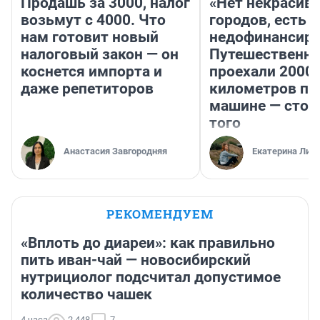
Продашь за 3000, налог
«Нет некрасив
возьмут с 4000. Что
городов, есть
нам готовит новый
недофинансиро
налоговый закон — он
Путешественн
коснется импорта и
проехали 2000
даже репетиторов
километров по 
машине — стои
того
Анастасия Завгородняя
Екатерина Лит
РЕКОМЕНДУЕМ
«Вплоть до диареи»: как правильно
пить иван-чай — новосибирский
нутрициолог подсчитал допустимое
количество чашек
4 часа
2 448
7