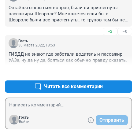
свободу.Может и у вас силовикам вне службы на 
Остаётся открытым вопрос, были ли пристегнуты 
своих и в период службы ПДД строго соблюдать 
пассажиры Шевроле? Мне кажется если бы в 
приказ и они как ПРИМЕР народу. Ау господа с 
Шевроле были все пристегнуты, то трупов там бы не 
ВЕРХОВ.
было, максимум травматологическое отделение.
+2
–0
Гость
30 марта 2022, 18:53
ГИБДД не знают где работали водитель и пассажир 
УАЗа, ну да ну да, бояться как обычно правду сказать.
+1
–0
Читать все комментарии
Гость
Отправить
Войти