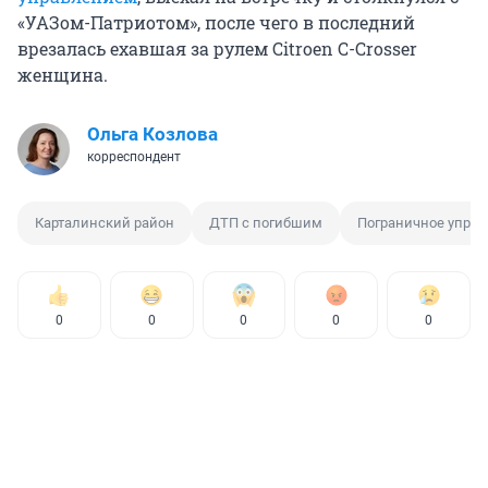
«УАЗом-Патриотом», после чего в последний
врезалась ехавшая за рулем Citroen C-Crosser
женщина.
Ольга Козлова
корреспондент
Карталинский район
ДТП с погибшим
Пограничное упра
0
0
0
0
0