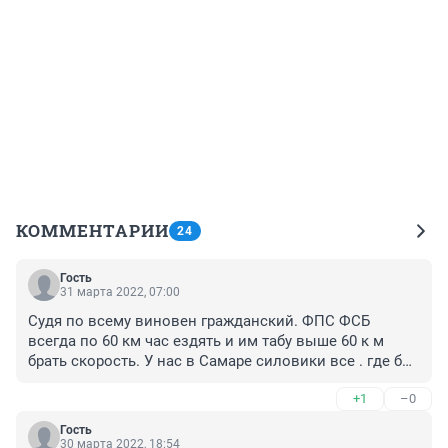
КОММЕНТАРИИ
24
Гость
31 марта 2022, 07:00
Судя по всему виновен гражданский. ФПС ФСБ 
всегда по 60 км час ездять и им табу выше 60 к м 
брать скорость. У нас в Самаре силовики все . где бы 
они не были, на СВОИХ даже авто 60 км\час все и не 
+1
–0
дай БОГ если ГИБДД поймает силовика и тот 
превысил скорость.То премий 100% лишение идет и 
Гость
второй раз если снова,то на ДВЕРИ и на 
30 марта 2022, 18:54