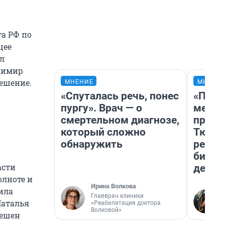
а РФ по
щее
л
димир
ешение.
МНЕНИЕ
МНЕНИ
«Спуталась речь, понес
«Поку
пургу». Врач — о
мешке
смертельном диагнозе,
предп
который сложно
Тюмен
обнаружить
реаль
бизне
асти
дешев
олноте и
Ирина Волкова
ила
Главврач клиники
Наталья
«Реабилитация доктора
Волковой»
решен