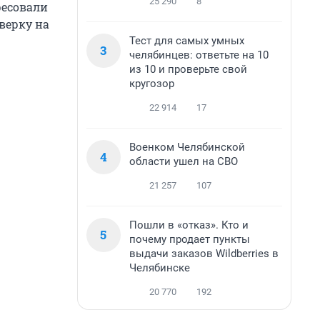
25 290
8
ресовали
верку на
Тест для самых умных
3
челябинцев: ответьте на 10
из 10 и проверьте свой
кругозор
22 914
17
Военком Челябинской
4
области ушел на СВО
21 257
107
Пошли в «отказ». Кто и
5
почему продает пункты
выдачи заказов Wildberries в
Челябинске
20 770
192