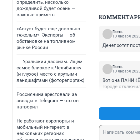
определить, насколько
дождливой будет осень —
важные приметы
КОММЕНТАР
«Август будет еще довольно
Гость
тяжелым». Эксперты — об
10 января 2023
обстановке на топливном
Денег хотят пос
рынке России
Уральский даосизм. Ищем
Гость
самое близкое к Челябинску
10 января 2023
(и глухое) место с крутыми
ландшафтами (фоторепортаж)
Вот она ПАНИКËР
городе отключил
Россиянина арестовали за
звезды в Telegram — что он
натворил
Не работают аэропорты и
мобильный интернет: в
нескольких регионах
объявили ракетную опасность