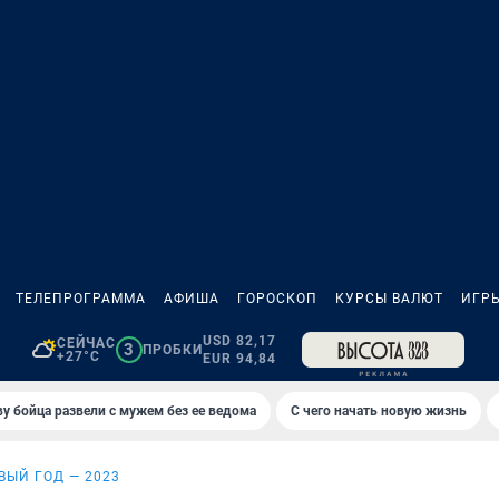
ТЕЛЕПРОГРАММА
АФИША
ГОРОСКОП
КУРСЫ ВАЛЮТ
ИГР
USD 82,17
СЕЙЧАС
3
ПРОБКИ
+27°C
EUR 94,84
у бойца развели с мужем без ее ведома
С чего начать новую жизнь
ВЫЙ ГОД — 2023