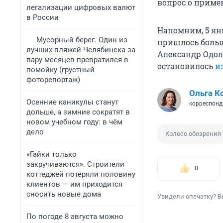
вопрос о приме
легализации цифровых валют
в России
Напомним, 5 ян
Мусорный берег. Один из
пришлось больш
лучших пляжей Челябинска за
Александр Одоль
пару месяцев превратился в
остановилось
и
помойку (грустный
фоторепортаж)
Ольга К
Осенние каникулы станут
корреспонд
дольше, а зимние сократят в
новом учебном году: в чём
дело
Колесо обозрения
«Гайки только
закручиваются». Строители
0
коттеджей потеряли половину
клиентов — им приходится
сносить новые дома
Увидели опечатку? В
По погоде 8 августа можно