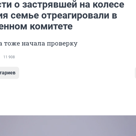
ти о застрявшей на колесе
ия семье отреагировали в
енном комитете
а тоже начала проверку
11 908
тариев