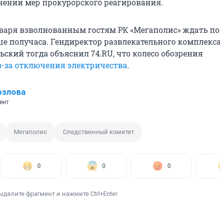
нении мер прокурорского реагирования.
варя взволнованным гостям РК «Мегаполис» ждать 
е получаса. Гендиректор развлекательного комплекс
ский тогда объяснил 74.RU, что колесо обозрения
з-за отключения электричества
.
озлова
ент
Мегаполис
Следственный комитет
0
0
0
ыделите фрагмент и нажмите Ctrl+Enter