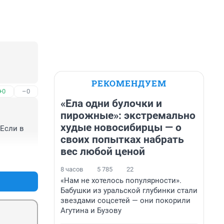
РЕКОМЕНДУЕМ
+0
–0
«Ела одни булочки и
пирожные»: экстремально
худые новосибирцы — о
Если в 
своих попытках набрать
вес любой ценой
+1
–0
8 часов
5 785
22
«Нам не хотелось популярности».
Бабушки из уральской глубинки стали
звездами соцсетей — они покорили
Агутина и Бузову