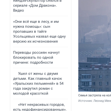
ниндзя-скульптор снялся в
сериале «Дом Дракона».
Видео
«Они всё еще в лесу, и им
нужна помощь»: сын
пропавших в тайге
Усольцевых назвал еще одну
версию их исчезновения
Переводы россиян начнут
блокировать по одной
причине: подробности
Ушел от жены с двумя
детьми. Как главный качок
«Уральских пельменей» в 54
года закрутил роман с
молодой красоткой
Семья застряла на кол
Источник: 
Леонид Мен
«Нет некрасивых городов,
есть недофинансированные».