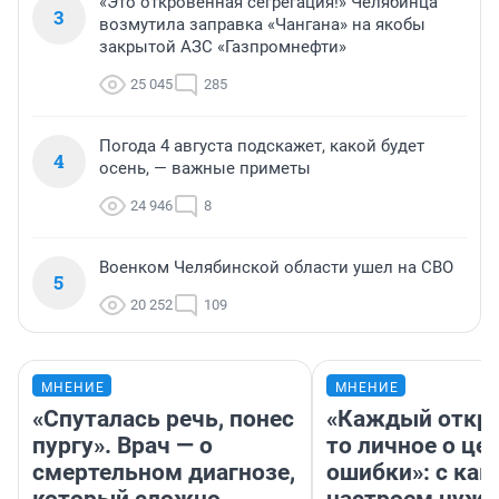
«Это откровенная сегрегация!» Челябинца
3
возмутила заправка «Чангана» на якобы
закрытой АЗС «Газпромнефти»
25 045
285
Погода 4 августа подскажет, какой будет
4
осень, — важные приметы
24 946
8
Военком Челябинской области ушел на СВО
5
20 252
109
МНЕНИЕ
МНЕНИЕ
«Спуталась речь, понес
«Каждый откро
пургу». Врач — о
то личное о це
смертельном диагнозе,
ошибки»: с как