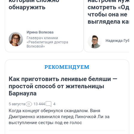
который сложно
настроем нужн
обнаружить
смотреть «Оди
чтобы она не
выглядела как
Ирина Волкова
Главврач клиники
Надежда Губар
«Реабилитация доктора
Волковой»
РЕКОМЕНДУЕМ
Как приготовить ленивые беляши —
простой способ от жительницы
Барнаула
5 августа
13 444
4
Когда концерт обернулся скандалом. Ваня
Дмитриенко извинился перед Линочкой Ли за
выступление сестры под ее голос