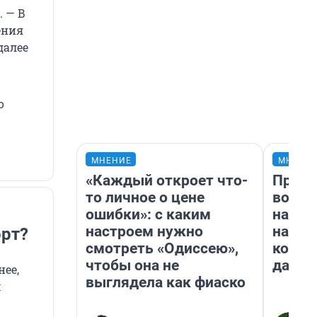
. — В
ения
далее
о
МНЕНИЕ
МНЕНИ
«Каждый откроет что-
Прода
то личное о цене
возьм
ошибки»: с каким
нам г
настроем нужно
налог
орт?
смотреть «Одиссею»,
косне
чтобы она не
даже 
нее,
выглядела как фиаско
м