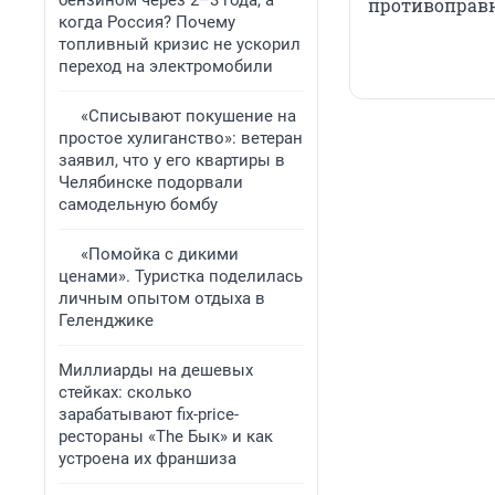
бензином через 2–3 года, а
противоправн
когда Россия? Почему
топливный кризис не ускорил
переход на электромобили
«Списывают покушение на
простое хулиганство»: ветеран
заявил, что у его квартиры в
Челябинске подорвали
самодельную бомбу
«Помойка с дикими
ценами». Туристка поделилась
личным опытом отдыха в
Геленджике
Миллиарды на дешевых
стейках: сколько
зарабатывают fix-price-
рестораны «The Бык» и как
устроена их франшиза