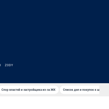
Ы
ZODY
Спор властей и застройщика из-за ЖК
Список дел и покупок к школе