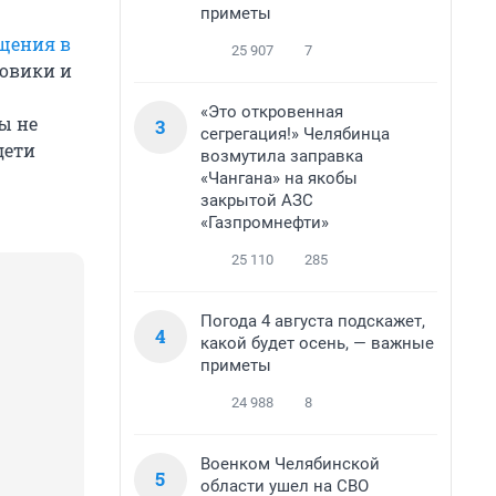
приметы
ащения в
25 907
7
ловики и
«Это откровенная
ы не
3
сегрегация!» Челябинца
дети
возмутила заправка
«Чангана» на якобы
закрытой АЗС
«Газпромнефти»
25 110
285
Погода 4 августа подскажет,
4
какой будет осень, — важные
приметы
24 988
8
Военком Челябинской
5
области ушел на СВО