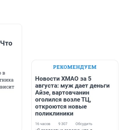
 Что
РЕКОМЕНДУЕМ
 в
Новости ХМАО за 5
стника
августа: муж дает деньги
ависит
Айзе, вартовчанин
оголился возле ТЦ,
откроются новые
поликлиники
16 часов
9 307
Обсудить