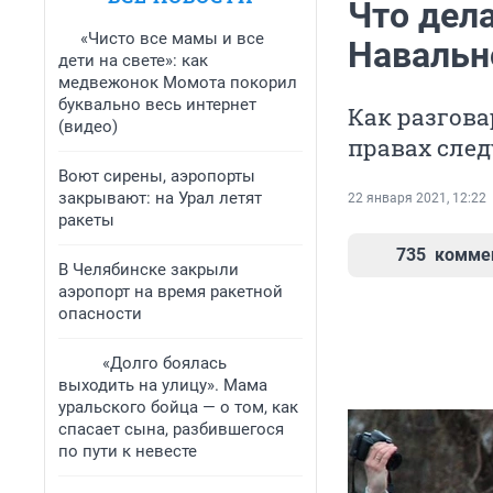
Что дел
«Чисто все мамы и все
Навальн
дети на свете»: как
медвежонок Момота покорил
буквально весь интернет
Как разгова
(видео)
правах сле
Воют сирены, аэропорты
закрывают: на Урал летят
22 января 2021, 12:22
ракеты
735
комме
В Челябинске закрыли
аэропорт на время ракетной
опасности
«Долго боялась
выходить на улицу». Мама
уральского бойца — о том, как
спасает сына, разбившегося
по пути к невесте