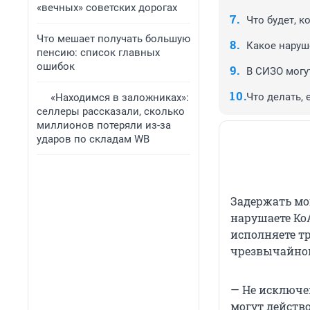
«вечных» советских дорогах
Что будет, к
Что мешает получать большую
Какое наруш
пенсию: список главных
ошибок
В СИЗО могу
Что делать,
«Находимся в заложниках»:
селлеры рассказали, сколько
миллионов потеряли из-за
ударов по складам WB
Задержать мог
нарушаете Ко
исполняете т
чрезвычайной
— Не исключе
могут действо