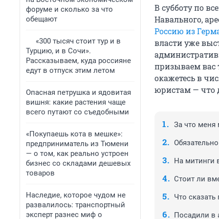
В субботу по в
форуме и сколько за что
Навального, ар
обещают
Россию из Герм
«300 тысяч стоит тур и в
власти уже выс
Турцию, и в Сочи».
администрати
Рассказываем, куда россияне
призываем вас т
едут в отпуск этим летом
окажетесь в чи
юристам — что д
Опасная петрушка и ядовитая
вишня: какие растения чаще
всего путают со съедобными
За что меня
«Покупаешь кота в мешке»:
Обязательно 
предприниматель из Тюмени
— о том, как реально устроен
На митинги в
бизнес со складами дешевых
товаров
Стоит ли вм
Наследие, которое чудом не
Что сказать
развалилось: транспортный
эксперт разнес миф о
Посадили в а