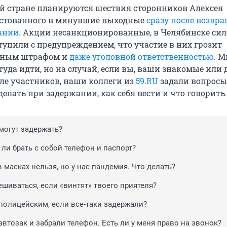
сей стране планируются шествия сторонников Алексея
естованного в минувшие выходные
сразу после возвр
ании
. Акции несанкционированные, в Челябинске си
тупили с предупреждением, что участие в них грозит
вным штрафом и
даже уголовной ответственностью
. М
уда идти, но на случай, если вы, ваши знакомые или 
сле участников, наши коллеги из
59.RU
задали вопросы
елать при задержании, как себя вести и что говорить.
 могут задержать?
ли брать с собой телефон и паспорт?
 масках нельзя, но у нас пандемия. Что делать?
ешиваться, если «винтят» твоего приятеля?
 полицейским, если все-таки задержали?
втозак и забрали телефон. Есть ли у меня право на звонок?