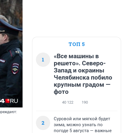
ТОП 5
«Все машины в
1
решето». Северо-
Запад и окраины
Челябинска побило
крупным градом —
фото
40 122
190
упреждают:
Суровой или мягкой будет
2
зима, можно узнать по
погоде 5 августа — важные