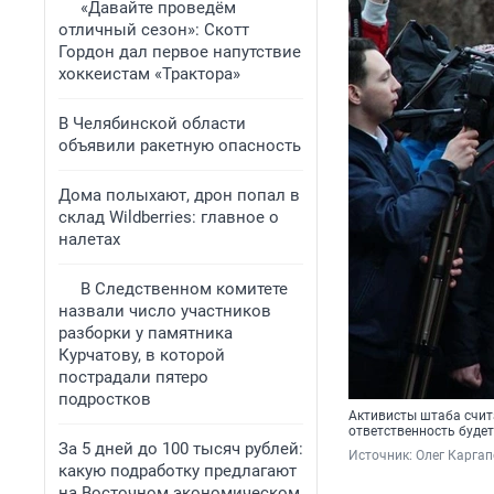
«Давайте проведём
отличный сезон»: Скотт
Гордон дал первое напутствие
хоккеистам «Трактора»
В Челябинской области
объявили ракетную опасность
Дома полыхают, дрон попал в
склад Wildberries: главное о
налетах
В Следственном комитете
назвали число участников
разборки у памятника
Курчатову, в которой
пострадали пятеро
подростков
Активисты штаба счит
ответственность будет
За 5 дней до 100 тысяч рублей:
Источник: 
Олег Карга
какую подработку предлагают
на Восточном экономическом