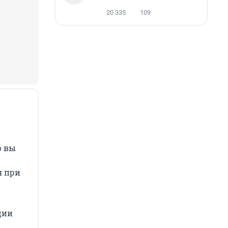
20 335
109
о вы
я при
ции