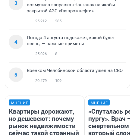
3
возмутила заправка «Чангана» на якобы
закрытой АЗС «Газпромнефти»
25 212
285
Погода 4 августа подскажет, какой будет
4
осень, — важные приметы
25 026
8
Военком Челябинской области ушел на СВО
5
20 479
109
МНЕНИЕ
МНЕНИЕ
Квартиры дорожают,
«Спуталась реч
но дешевеют: почему
пургу». Врач — 
рынок недвижимости
смертельном д
сейчас такой странный
который слож