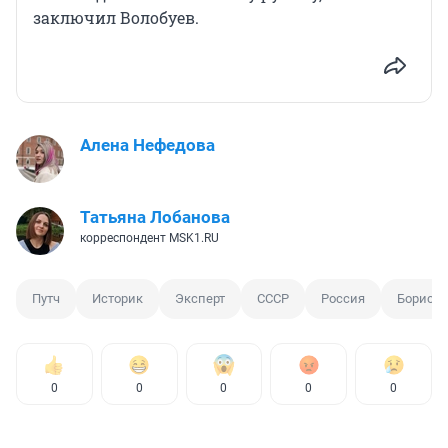
заключил Волобуев.
Алена Нефедова
Татьяна Лобанова
корреспондент MSK1.RU
Путч
Историк
Эксперт
СССР
Россия
Борис Е
0
0
0
0
0