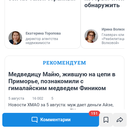
обнаружить
Ирина Волкова
Екатерина Торопова
Главврач клини
директор агентства
«Реабилитация 
недвижимости
Волковой»
РЕКОМЕНДУЕМ
Медведицу Майю, жившую на цепи в
Приморье, познакомили с
гималайским медведем Фиником
5 августа
16 002
5
Новости ХМАО за 5 августа: муж дает деньги Айзе,
вартовчанин оголился возле ТЦ, откроются новые
151
поликлиники
Комментарии