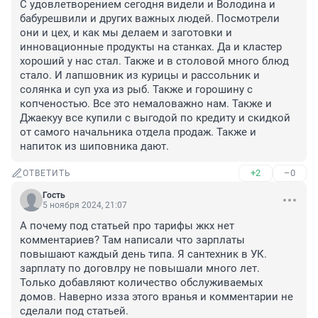
С удовлетворением сегодня видели и Володина и 
бабурешвили и других важных людей. Посмотрели 
они и цех, и как мы делаем и заготовки и 
инновационные продукты на станках. Да и кластер 
хороший у нас стал. Также и в столовой много блюд 
стало. И лапшовник из курицы и рассольник и 
солянка и суп уха из рыб. Также и горошину с 
копченостью. Все это немаловажно нам. Также и 
Джаекуу все купили с выгодой по кредиту и скидкой 
от самого начальника отдела продаж. Также и 
напиток из шиповника дают.
+2
–0
ОТВЕТИТЬ
Гость
5 ноября 2024, 21:07
А почему под статьей про тарифы жкх нет 
комментариев? Там написали что зарплаты 
повышают каждый день типа. Я сантехник в УК. 
зарплату по договлру не повышали много лет. 
Только добавляют количество обслуживаемых 
домов. Наверно изза этого вранья и комментарии не 
сделали под статьей.