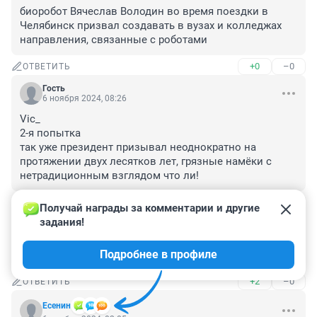
биоробот Вячеслав Володин во время поездки в 
Челябинск призвал создавать в вузах и колледжах 
направления, связанные с роботами
+0
–0
ОТВЕТИТЬ
Гость
6 ноября 2024, 08:26
Vic_

2-я попытка

так уже президент призывал неоднократно на 
протяжении двух лесятков лет, грязные намёки с 
нетрадиционным взглядом что ли!
+0
–0
ОТВЕТИТЬ
Получай награды за комментарии и другие 
задания!
Гость
6 ноября 2024, 08:00
Подробнее в профиле
Ушли от политбюро престарелых...к чему пришли...
+2
–0
ОТВЕТИТЬ
Есенин