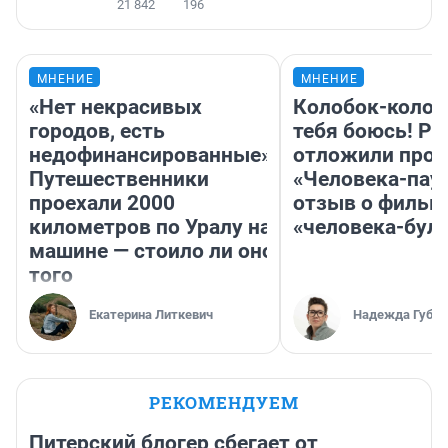
21 842
196
МНЕНИЕ
МНЕНИЕ
«Нет некрасивых
Колобок-колобо
городов, есть
тебя боюсь! Ра
недофинансированные».
отложили прок
Путешественники
«Человека-пау
проехали 2000
отзыв о фильм
километров по Уралу на
«человека-бул
машине — стоило ли оно
того
Екатерина Литкевич
Надежда Губар
РЕКОМЕНДУЕМ
Питерский блогер сбегает от