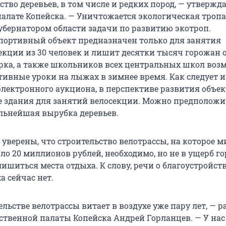
тво деревьев, в том числе и редких пород, — утвержд
алате Копейска. — Уничтожается экологическая троп
убернатором области задачи по развитию экотроп.
ортивный объект предназначен только для занятия
екции из 30 человек и лишит десятки тысяч горожан 
арка, а также школьников всех центральных школ во
тивные уроки на лыжах в зимнее время. Как следует и
лектронного аукциона, в перспективе развития объек
 здания для занятий велосекции. Можно предположит
льнейшая вырубка деревьев.
уверены, что строительство велотрассы, на которое 
ло 20 миллионов рублей, необходимо, но не в ущерб г
ишиться места отдыха. К слову, речи о благоустройст
а сейчас нет.
ельстве велотрассы витает в воздухе уже пару лет, — р
ественной палаты Копейска Андрей Горланцев. — У нас