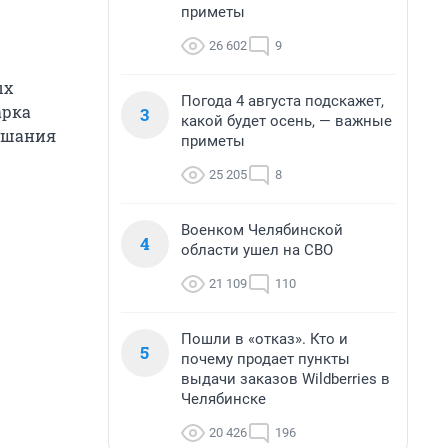
приметы
26 602
9
ых
Погода 4 августа подскажет,
арка
3
какой будет осень, — важные
лушания
приметы
25 205
8
Военком Челябинской
4
области ушел на СВО
21 109
110
Пошли в «отказ». Кто и
5
почему продает пункты
выдачи заказов Wildberries в
Челябинске
20 426
196