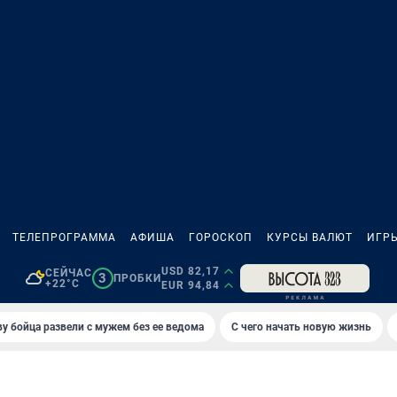
ТЕЛЕПРОГРАММА
АФИША
ГОРОСКОП
КУРСЫ ВАЛЮТ
ИГР
USD 82,17
СЕЙЧАС
3
ПРОБКИ
+22°C
EUR 94,84
у бойца развели с мужем без ее ведома
С чего начать новую жизнь