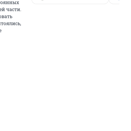
стоянных
ей части.
овать
стоялись,
е