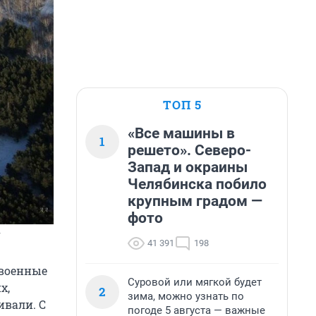
ТОП 5
«Все машины в
1
решето». Северо-
Запад и окраины
Челябинска побило
крупным градом —
фото
у
41 391
198
евоенные
Суровой или мягкой будет
х,
2
зима, можно узнать по
ивали. С
погоде 5 августа — важные