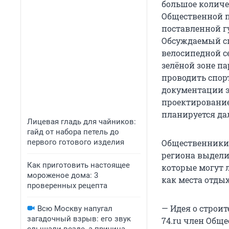
большое количес
Общественной п
поставленной г
Обсуждаемый сп
велосипедной с
зелёной зоне п
проводить спор
документации э
проектирование
планируется да
Лицевая гладь для чайников:
гайд от набора петель до
первого готового изделия
Общественники 
региона выдели
Как приготовить настоящее
которые могут л
мороженое дома: 3
как места отдых
проверенных рецепта
— Идея о строит
Всю Москву напугал
загадочный взрыв: его звук
74.ru член Общ