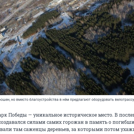
рошен, но вместо благоустройства в нём предлагают оборудовать велотрасс
арк Победы — уникальное историческое место. В посл
 создавался силами самих горожан в память о погибши
али там саженцы деревьев, за которыми потом ухаж