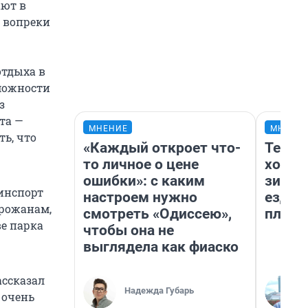
ают в
а вопреки
отдыха в
зможности
з
та —
МНЕНИЕ
МНЕНИ
ь, что
«Каждый откроет что-
Тепло
то личное о цене
холод
ошибки»: с каким
зимой
минспорт
настроем нужно
ездит
орожанам,
смотреть «Одиссею»,
плюсы
ве парка
чтобы она не
выглядела как фиаско
ассказал
Надежда Губарь
 очень