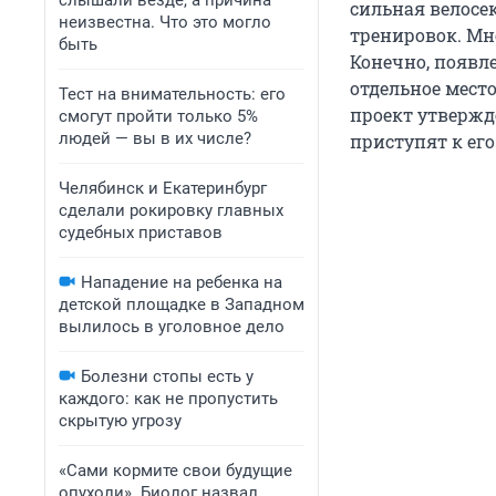
слышали везде, а причина
сильная велосе
неизвестна. Что это могло
тренировок. Мн
быть
Конечно, появл
отдельное место
Тест на внимательность: его
проект утверждё
смогут пройти только 5%
людей — вы в их числе?
приступят к его
Челябинск и Екатеринбург
сделали рокировку главных
судебных приставов
Нападение на ребенка на
детской площадке в Западном
вылилось в уголовное дело
Болезни стопы есть у
каждого: как не пропустить
скрытую угрозу
«Сами кормите свои будущие
опухоли». Биолог назвал