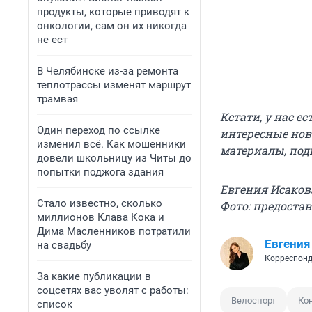
продукты, которые приводят к
онкологии, сам он их никогда
не ест
В Челябинске из-за ремонта
теплотрассы изменят маршрут
трамвая
Кстати, у нас е
Один переход по ссылке
интересные нов
изменил всё. Как мошенники
материалы, под
довели школьницу из Читы до
попытки поджога здания
Евгения Исаков
Стало известно, сколько
Фото: предоста
миллионов Клава Кока и
Дима Масленников потратили
Евгения
на свадьбу
Корреспонд
За какие публикации в
соцсетях вас уволят с работы:
Велоспорт
Ко
список