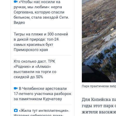
«Чтобы нас носили на
ручках, мы любим»: нерпа
Сергеевна, которую спасли
бельком, стала звездой Сети.
Видео
Тигры на пляже и 300 оленей
в дикой природе: топ-24
самых красивых бухт
Приморского края
Кто сколько даст. ТРК
«Родник» и «Алмаз»
выставили на торги со
скидкой до 50%
Парк практически заб
В Челябинске арестовали
17-летнего участника разборок
за памятником Курчатову
Для Копейска п
годы этот парк
«Жила тут интеллигенция».
жители высажив
История сибирского дома-