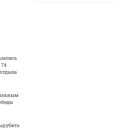
азались
 74
 отдыха
ональным
Победы
вырубить