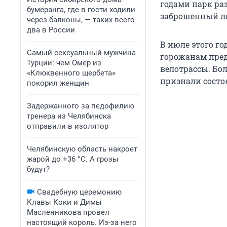
годами парк раз
бумеранга, где в гости ходили
заброшенный ле
через балконы, — таких всего
два в России
В июле этого г
Самый сексуальный мужчина
горожанам пред
Турции: чем Омер из
велотрассы. Бо
«Клюквенного щербета»
признали состо
покорил женщин
Задержанного за педофилию
тренера из Челябинска
отправили в изолятор
Челябинскую область накроет
жарой до +36 °C. А грозы
будут?
Свадебную церемонию
Клавы Коки и Димы
Масленникова провел
настоящий король. Из-за него