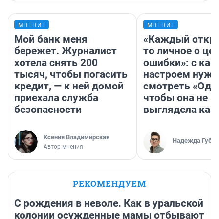
МНЕНИЕ
МНЕНИЕ
Мой банк меня
«Каждый откро
бережет. Журналист
то личное о це
хотела снять 200
ошибки»: с как
тысяч, чтобы погасить
настроем нужн
кредит, — к ней домой
смотреть «Оди
приехала служба
чтобы она не
безопасности
выглядела как
Ксения Владимирская
Надежда Губар
Автор мнения
РЕКОМЕНДУЕМ
С рождения в неволе. Как в уральской
колонии осужденные мамы отбывают