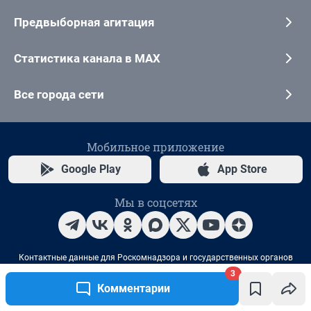
Предвыборная агитация
Статистика канала в MAX
Все города сети
Мобильное приложение
Google Play
App Store
Мы в соцсетях
Контактные данные для Роскомнадзора и государственных органов
3
Сетевое издание «74.ру» (18+)
Комментарии
Зарегистрировано Федеральной службой по надзору в сфере связи,
информационных технологий и массовых коммуникаций
(Роскомнадзор).