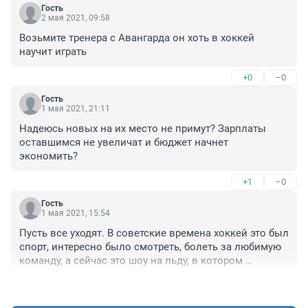
Гость
2 мая 2021, 09:58
Возьмите тренера с Авангарда он хоть в хоккей 
научит играть
+0
–0
Гость
1 мая 2021, 21:11
Надеюсь новых на их место не примут? Зарплаты 
оставшимся не увеличат и бюджет начнет 
экономить?
+1
–0
Гость
1 мая 2021, 15:54
Пусть все уходят. В советские времена хоккей это был 
спорт, интересно было смотреть, болеть за любимую 
команду, а сейчас это шоу на льду, в котором 
участвуют зажравшиеся хоккеисты с их тренерским 
+3
–0
составом, получающие деньги сумма которых 
зашкаливает все мыслимые пределы.