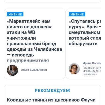
МНЕНИЕ
МНЕНИЕ
«Маркетплейс нам
«Спуталась реч
ничего не должен»:
пургу». Врач — 
атаки на WB
смертельном д
уничтожили
который слож
православный бренд
обнаружить
одежды из Челябинска
— исповедь
предпринимателя
Ирина Волкова
Главврач клини
Ольга Емельянова
«Реабилитация 
Волковой»
РЕКОМЕНДУЕМ
Ковидные тайны из дневников Фаучи