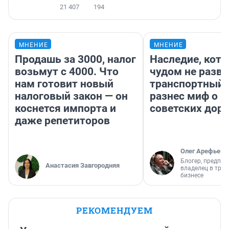
21 407
194
МНЕНИЕ
МНЕНИЕ
Продашь за 3000, налог
Наследие, кото
возьмут с 4000. Что
чудом не разва
нам готовит новый
транспортный 
налоговый закон — он
разнес миф о 
коснется импорта и
советских доро
даже репетиторов
Олег Арефьев
Блогер, предпри
Анастасия Завгородняя
владелец в тра
бизнесе
РЕКОМЕНДУЕМ