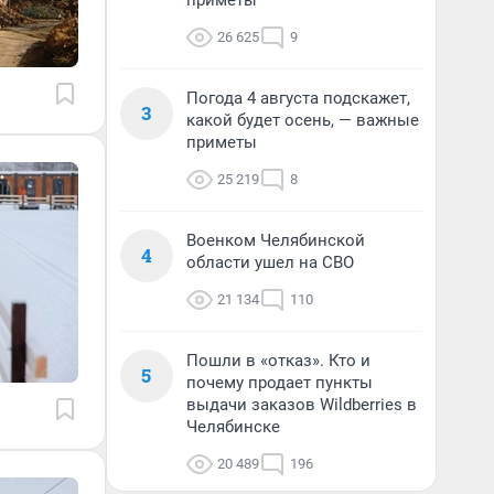
приметы
26 625
9
Погода 4 августа подскажет,
3
какой будет осень, — важные
приметы
25 219
8
Военком Челябинской
4
области ушел на СВО
21 134
110
Пошли в «отказ». Кто и
5
почему продает пункты
выдачи заказов Wildberries в
Челябинске
20 489
196