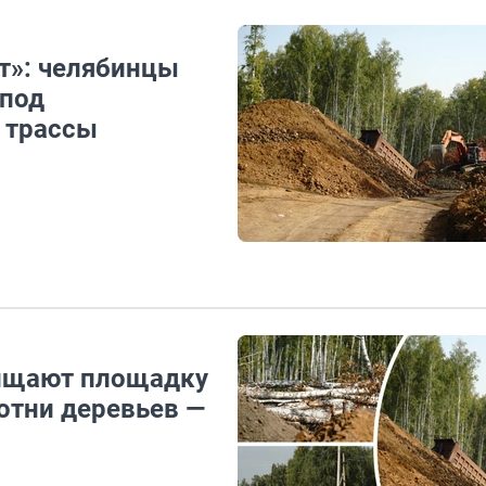
т»: челябинцы
 под
 трассы
чищают площадку
отни деревьев —