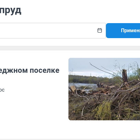
 пруд
Примен
теджном поселке
ос