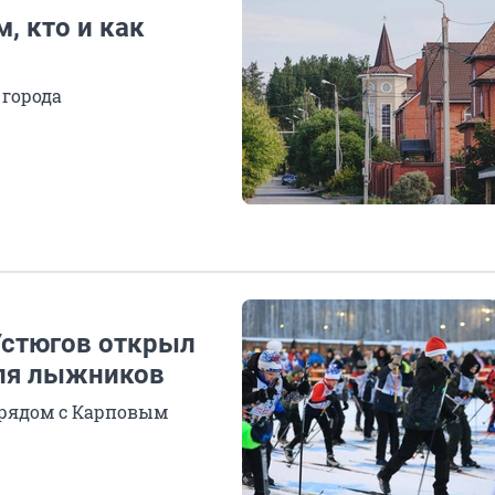
, кто и как
 города
Устюгов открыл
для лыжников
 рядом с Карповым