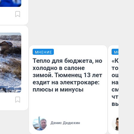
МНЕНИЕ
МНЕНИЕ
Тепло для бюджета, но
«Кажды
холодно в салоне
то личн
зимой. Тюменец 13 лет
ошибки
ездит на электрокаре:
настро
плюсы и минусы
смотре
чтобы 
выгляд
Денис Дедюхин
На