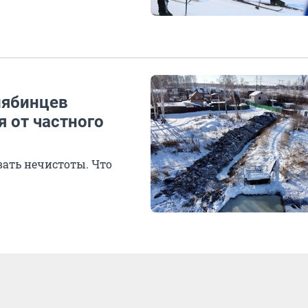
лябинцев
 от частного
вать нечистоты. Что