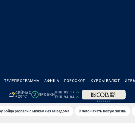
ТЕЛЕПРОГРАММА
АФИША
ГОРОСКОП
КУРСЫ ВАЛЮТ
ИГР
USD 82,17
СЕЙЧАС
2
ПРОБКИ
+20°C
EUR 94,84
у бойца развели с мужем без ее ведома
С чего начать новую жизнь