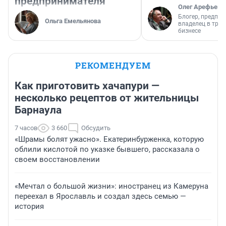
предпринимателя
Олег Арефьев
Блогер, предпри
Ольга Емельянова
владелец в тра
бизнесе
РЕКОМЕНДУЕМ
Как приготовить хачапури —
несколько рецептов от жительницы
Барнаула
7 часов
3 660
Обсудить
«Шрамы болят ужасно». Екатеринбурженка, которую
облили кислотой по указке бывшего, рассказала о
своем восстановлении
«Мечтал о большой жизни»: иностранец из Камеруна
переехал в Ярославль и создал здесь семью —
история