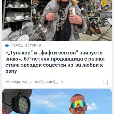
ГОРОД
ИСТОРИИ
«„Тупаков“ и „фифти сентов“ наизусть
знаю». 67-летняя продавщица с рынка
стала звездой соцсетей из-за любви к
рэпу
22 ноября, 2025, 15:30
5 483
5