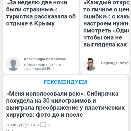
«За неделю две ночи
«Каждый открое
были страшные»:
то личное о цен
туристка рассказала об
ошибки»: с как
отдыхе в Крыму
настроем нужн
смотреть «Одис
чтобы она не
выглядела как 
Александра Исмайлова
Надежда Губарь
заместитель главного
редактора 63.RU
РЕКОМЕНДУЕМ
«Меня исполосовали всю». Сибирячка
похудела на 30 килограммов и
выиграла преображение у пластических
хирургов: фото до и после
28 минут
1 461
9