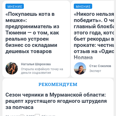
МНЕНИЕ
МНЕНИЕ
«Покупаешь кота в
«Никого нельзя
мешке»:
победить». О ч
предприниматель из
главный блокба
Тюмени — о том, как
этого года, кот
реально устроен
бьет рекорды в
бизнес со складами
прокате: честн
дешевых товаров
отзыв на «Одис
Нолана
Наталья Шорохова
Стас Соколов
Открыла кофейную точку на
Эксперт
деньги соцразвития
РЕКОМЕНДУЕМ
Сезон черники в Мурманской области:
рецепт хрустящего ягодного штруделя
за полчаса