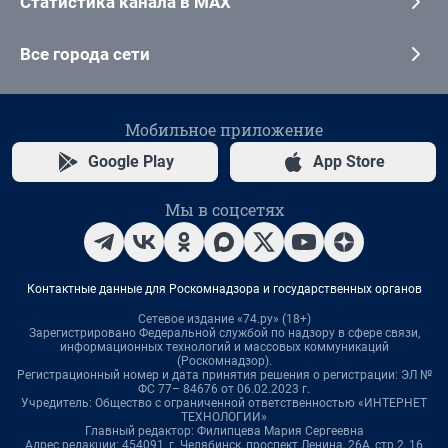
Статистика канала в MAX
Все города сети
Мобильное приложение
Google Play
App Store
Мы в соцсетях
Контактные данные для Роскомнадзора и государственных органов
Сетевое издание «74.ру» (18+)
Зарегистрировано Федеральной службой по надзору в сфере связи,
информационных технологий и массовых коммуникаций
(Роскомнадзор).
Регистрационный номер и дата принятия решения о регистрации: ЭЛ №
ФС 77– 84676 от 06.02.2023 г.
Учредитель: Общество с ограниченной ответственностью «ИНТЕРНЕТ
ТЕХНОЛОГИИ»
Главный редактор: Филипцева Мария Сергеевна
Адрес редакции: 454091, г. Челябинск, проспект Ленина, 26А, стр.2, 16