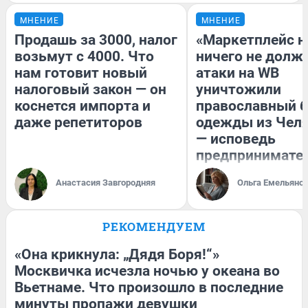
МНЕНИЕ
МНЕНИЕ
Продашь за 3000, налог
«Маркетплейс 
возьмут с 4000. Что
ничего не долже
нам готовит новый
атаки на WB
налоговый закон — он
уничтожили
коснется импорта и
православный 
даже репетиторов
одежды из Чел
— исповедь
предпринимате
Анастасия Завгородняя
Ольга Емельяно
РЕКОМЕНДУЕМ
«Она крикнула: „Дядя Боря!“»
Москвичка исчезла ночью у океана во
Вьетнаме. Что произошло в последние
минуты пропажи девушки