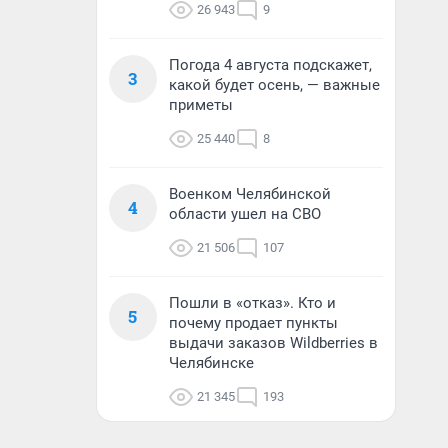
26 943
9
Погода 4 августа подскажет,
3
какой будет осень, — важные
приметы
25 440
8
Военком Челябинской
4
области ушел на СВО
21 506
107
Пошли в «отказ». Кто и
5
почему продает пункты
выдачи заказов Wildberries в
Челябинске
21 345
193