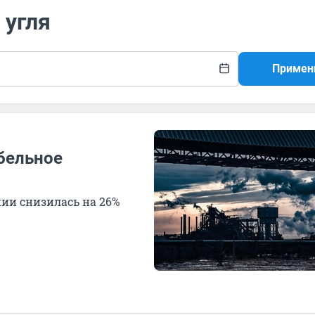
 угля
Примен
бельное
нии снизилась на 26%