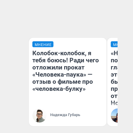
МНЕНИЕ
МНЕНИЕ
Колобок-колобок, я
«Никог
тебя боюсь! Ради чего
победи
отложили прокат
главны
«Человека-паука» —
этого г
отзыв о фильме про
бьет р
«человека-булку»
прокат
отзыв 
Нолана
Ст
Надежда Губарь
Эк