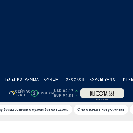
ТЕЛЕПРОГРАММА
АФИША
ГОРОСКОП
КУРСЫ ВАЛЮТ
ИГР
USD 82,17
СЕЙЧАС
2
ПРОБКИ
+24°C
EUR 94,84
у бойца развели с мужем без ее ведома
С чего начать новую жизнь