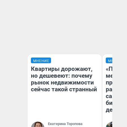
МНЕНИЕ
МНЕНИЕ
Квартиры дорожают,
«Покуп
но дешевеют: почему
мешке»
рынок недвижимости
предпр
сейчас такой странный
рассказ
самом 
бизнес
дешевы
Екатерина Торопова
На