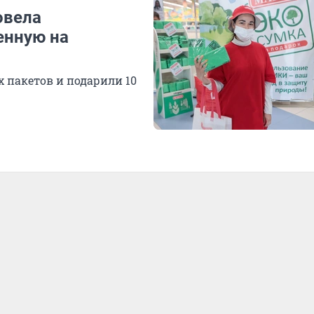
овела
енную на
 пакетов и подарили 10