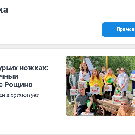
ка
Примен
урьих ножках:
ычный
ке Рощино
и и организует