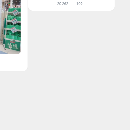
20 262
109