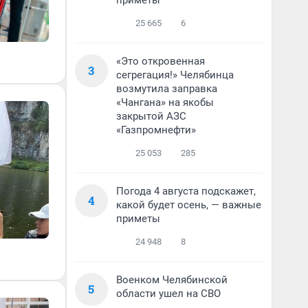
приметы
25 665
6
«Это откровенная
3
сегрегация!» Челябинца
возмутила заправка
«Чангана» на якобы
закрытой АЗС
«Газпромнефти»
25 053
285
Погода 4 августа подскажет,
4
какой будет осень, — важные
приметы
24 948
8
Военком Челябинской
5
области ушел на СВО