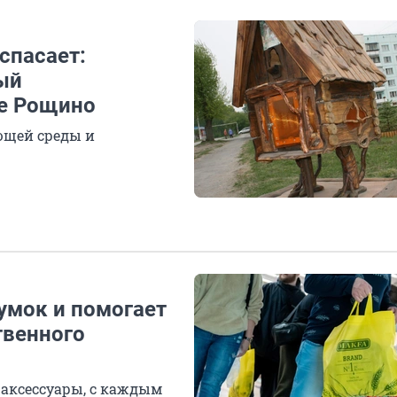
спасает:
ый
ке Рощино
ющей среды и
умок и помогает
твенного
 аксессуары, с каждым