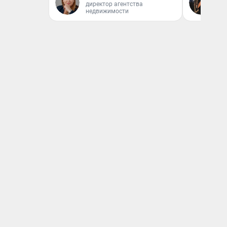
директор агентства
От
недвижимости
де