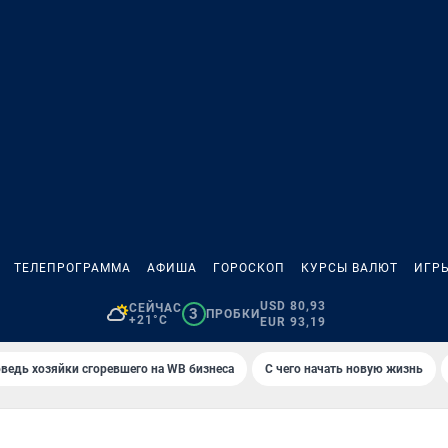
ТЕЛЕПРОГРАММА
АФИША
ГОРОСКОП
КУРСЫ ВАЛЮТ
ИГР
USD 80,93
СЕЙЧАС
3
ПРОБКИ
+21°C
EUR 93,19
ведь хозяйки сгоревшего на WB бизнеса
С чего начать новую жизнь