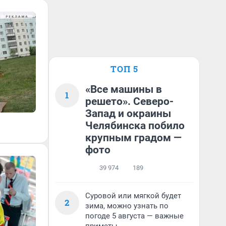
ТОП 5
«Все машины в
1
решето». Северо-
Запад и окраины
Челябинска побило
крупным градом —
фото
39 974
189
Суровой или мягкой будет
2
зима, можно узнать по
погоде 5 августа — важные