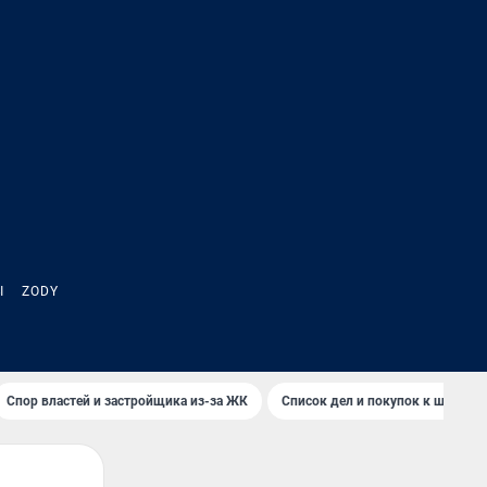
Ы
ZODY
Спор властей и застройщика из-за ЖК
Список дел и покупок к школе