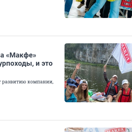
на «Макфе»
урпоходы, и это
т развитию компании,