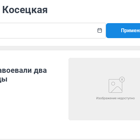
я Косецкая
Примен
авоевали два
ды