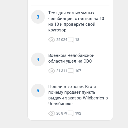
Тест для самых умных
3
челябинцев: ответьте на 10
из 10 и проверьте свой
кругозор
25 024
18
Военком Челябинской
4
области ушел на СВО
21 311
107
Пошли в «отказ». Кто и
5
почему продает пункты
выдачи заказов Wildberries в
Челябинске
20 879
192