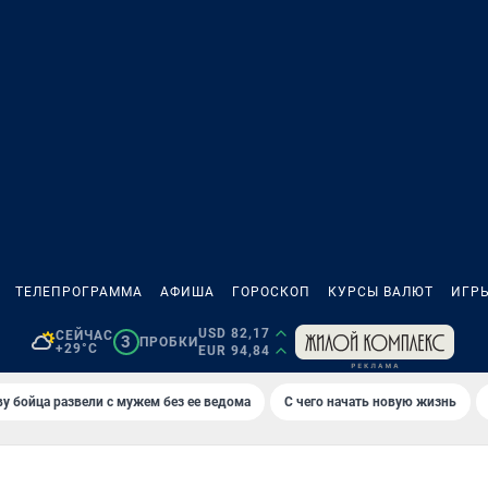
ТЕЛЕПРОГРАММА
АФИША
ГОРОСКОП
КУРСЫ ВАЛЮТ
ИГР
USD 82,17
СЕЙЧАС
3
ПРОБКИ
+29°C
EUR 94,84
у бойца развели с мужем без ее ведома
С чего начать новую жизнь