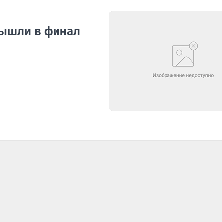
ышли в финал
р