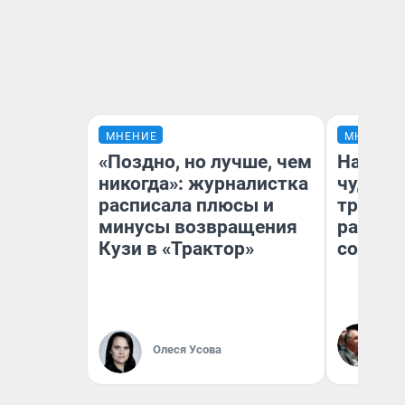
МНЕНИЕ
МНЕНИЕ
«Поздно, но лучше, чем
Наслед
никогда»: журналистка
чудом 
расписала плюсы и
трансп
минусы возвращения
разнес
Кузи в «Трактор»
советс
Ол
Бл
Олеся Усова
вл
би