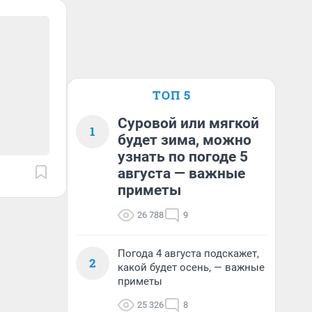
ТОП 5
Суровой или мягкой
1
будет зима, можно
узнать по погоде 5
августа — важные
приметы
26 788
9
Погода 4 августа подскажет,
2
какой будет осень, — важные
приметы
25 326
8