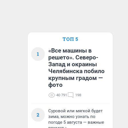
ТОП 5
«Все машины в
1
решето». Северо-
Запад и окраины
Челябинска побило
крупным градом —
фото
40 791
198
Суровой или мягкой будет
2
зима, можно узнать по
погоде 5 августа — важные