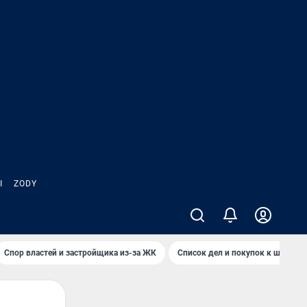
Ы
ZODY
Спор властей и застройщика из-за ЖК
Список дел и покупок к школе