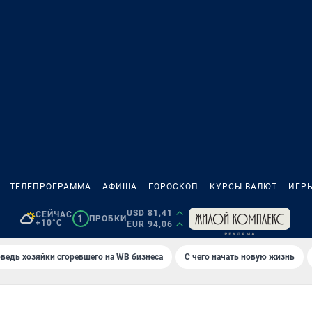
ТЕЛЕПРОГРАММА
АФИША
ГОРОСКОП
КУРСЫ ВАЛЮТ
ИГР
USD 81,41
СЕЙЧАС
1
ПРОБКИ
+10°C
EUR 94,06
ведь хозяйки сгоревшего на WB бизнеса
С чего начать новую жизнь