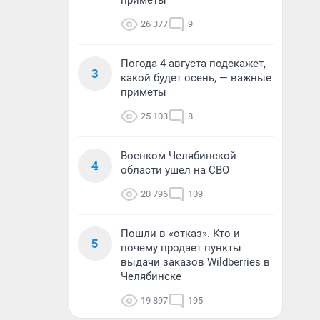
приметы
26 377
9
Погода 4 августа подскажет,
3
какой будет осень, — важные
приметы
25 103
8
Военком Челябинской
4
области ушел на СВО
20 796
109
Пошли в «отказ». Кто и
5
почему продает пункты
выдачи заказов Wildberries в
Челябинске
19 897
195