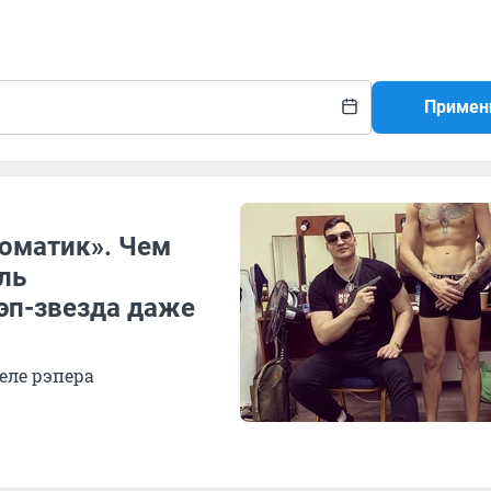
Примен
томатик». Чем
ль
эп-звезда даже
еле рэпера