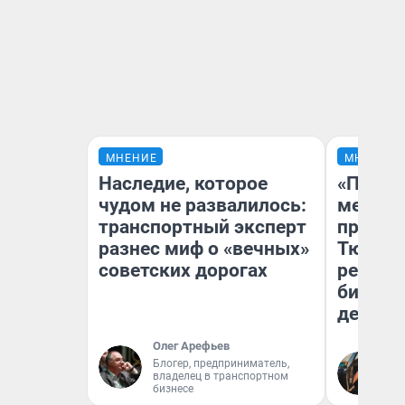
МНЕНИЕ
МНЕНИЕ
Наследие, которое
«Покуп
чудом не развалилось:
мешке»
транспортный эксперт
предпр
разнес миф о «вечных»
Тюмени
советских дорогах
реальн
бизнес
дешевы
Олег Арефьев
На
Блогер, предприниматель,
владелец в транспортном
От
бизнесе
де