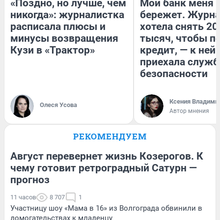
«Поздно, но лучше, чем
Мой банк меня
никогда»: журналистка
бережет. Журн
расписала плюсы и
хотела снять 20
минусы возвращения
тысяч, чтобы п
Кузи в «Трактор»
кредит, — к ней
приехала служб
безопасности
Ксения Владими
Олеся Усова
Автор мнения
РЕКОМЕНДУЕМ
Август перевернет жизнь Козерогов. К
чему готовит ретроградный Сатурн —
прогноз
11 часов
8 707
1
Участницу шоу «Мама в 16» из Волгограда обвинили в
домогательствах к младенцу