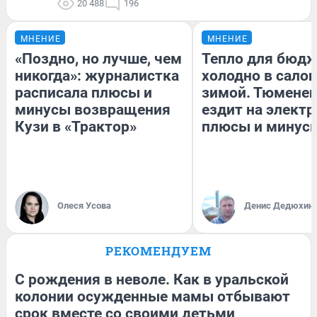
20 488
196
МНЕНИЕ
МНЕНИЕ
«Поздно, но лучше, чем
Тепло для бюдж
никогда»: журналистка
холодно в сало
расписала плюсы и
зимой. Тюменец
минусы возвращения
ездит на электр
Кузи в «Трактор»
плюсы и минус
Олеся Усова
Денис Дедюхин
РЕКОМЕНДУЕМ
С рождения в неволе. Как в уральской
колонии осужденные мамы отбывают
срок вместе со своими детьми