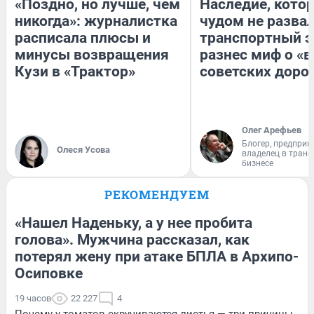
«Поздно, но лучше, чем
Наследие, кото
никогда»: журналистка
чудом не разва
расписала плюсы и
транспортный э
минусы возвращения
разнес миф о «
Кузи в «Трактор»
советских доро
Олег Арефьев
Блогер, предприн
Олеся Усова
владелец в тран
бизнесе
РЕКОМЕНДУЕМ
«Нашел Наденьку, а у нее пробита
голова». Мужчина рассказал, как
потерял жену при атаке БПЛА в Архипо-
Осиповке
19 часов
22 227
4
Почему у томатов скручиваются листья — три причины