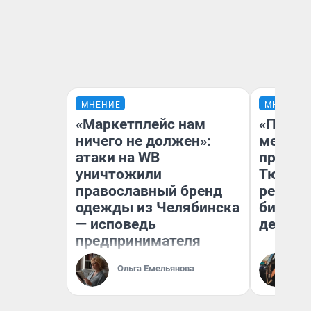
МНЕНИЕ
МНЕНИЕ
«Маркетплейс нам
«Покуп
ничего не должен»:
мешке»
атаки на WB
предпр
уничтожили
Тюмени
православный бренд
реальн
одежды из Челябинска
бизнес
— исповедь
дешевы
предпринимателя
На
Ольга Емельянова
От
де