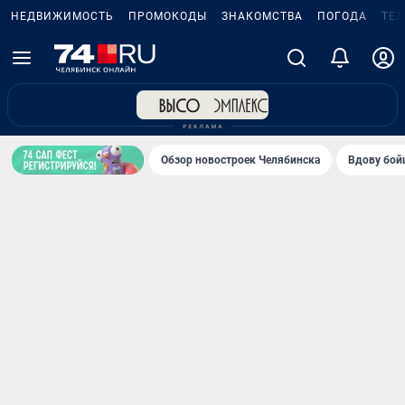
НЕДВИЖИМОСТЬ
ПРОМОКОДЫ
ЗНАКОМСТВА
ПОГОДА
ТЕ
Обзор новостроек Челябинска
Вдову бойц