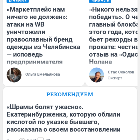
МНЕНИЕ
МНЕНИЕ
«Маркетплейс нам
«Никого нельзя
ничего не должен»:
победить». О ч
атаки на WB
главный блокба
уничтожили
этого года, кот
православный бренд
бьет рекорды в
одежды из Челябинска
прокате: честн
— исповедь
отзыв на «Одис
предпринимателя
Нолана
Стас Соколов
Ольга Емельянова
Эксперт
РЕКОМЕНДУЕМ
«Шрамы болят ужасно».
Екатеринбурженка, которую облили
кислотой по указке бывшего,
рассказала о своем восстановлении