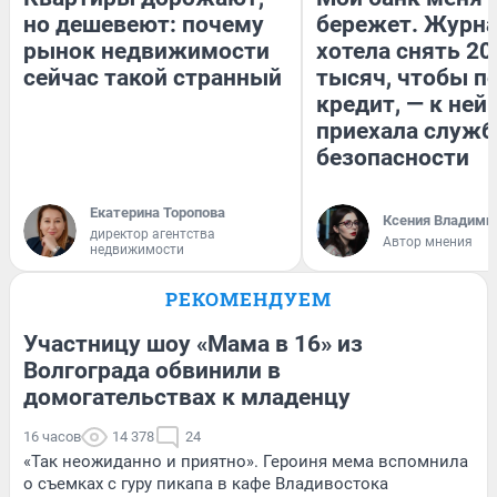
но дешевеют: почему
бережет. Журн
рынок недвижимости
хотела снять 20
сейчас такой странный
тысяч, чтобы п
кредит, — к ней
приехала служб
безопасности
Екатерина Торопова
Ксения Владими
директор агентства
Автор мнения
недвижимости
РЕКОМЕНДУЕМ
Участницу шоу «Мама в 16» из
Волгограда обвинили в
домогательствах к младенцу
16 часов
14 378
24
«Так неожиданно и приятно». Героиня мема вспомнила
о съемках с гуру пикапа в кафе Владивостока