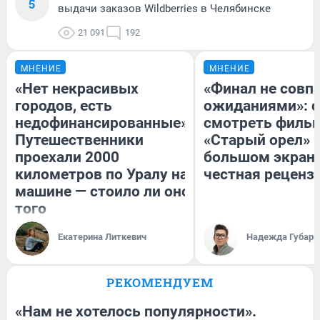
5
выдачи заказов Wildberries в Челябинске
21 091
192
МНЕНИЕ
МНЕНИЕ
«Нет некрасивых
«Финал не совпа
городов, есть
ожиданиями»: с
недофинансированные».
смотреть филь
Путешественники
«Старый орел» 
проехали 2000
большом экран
километров по Уралу на
честная реценз
машине — стоило ли оно
того
Екатерина Литкевич
Надежда Губарь
РЕКОМЕНДУЕМ
«Нам не хотелось популярности».