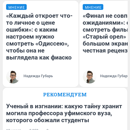
МНЕНИЕ
МНЕНИЕ
«Каждый откроет что-
«Финал не совпа
то личное о цене
ожиданиями»: с
ошибки»: с каким
смотреть филь
настроем нужно
«Старый орел» 
смотреть «Одиссею»,
большом экран
чтобы она не
честная реценз
выглядела как фиаско
Надежда Губарь
Надежда Губарь
РЕКОМЕНДУЕМ
Ученый в изгнании: какую тайну хранит
могила профессора уфимского вуза,
которого обожали студенты