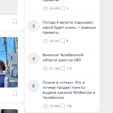
приметы
26 659
9
Погода 4 августа подскажет,
3
какой будет осень, — важные
приметы
25 241
8
Военком Челябинской
4
области ушел на СВО
21 166
110
Пошли в «отказ». Кто и
5
почему продает пункты
выдачи заказов Wildberries в
Челябинске
20 568
196