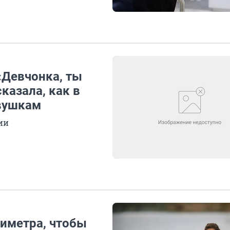
 «Девчонка, ты
сказала, как в
евушкам
ии
тиметра, чтобы