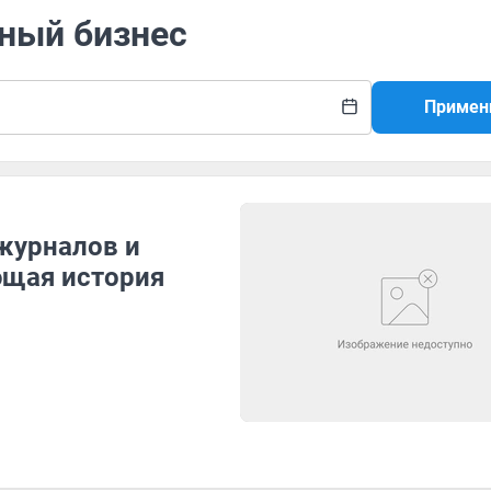
ьный бизнес
Примен
 журналов и
ющая история