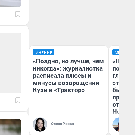
МНЕНИЕ
МНЕНИЕ
«Поздно, но лучше, чем
«Никог
никогда»: журналистка
победи
расписала плюсы и
главны
минусы возвращения
этого г
Кузи в «Трактор»
бьет р
прокат
отзыв 
Нолана
Ст
Олеся Усова
Эк