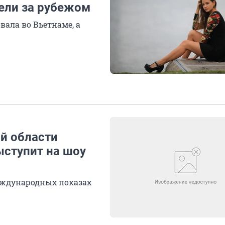
ели за рубежом
вала во Вьетнаме, а
й области
ыступит на шоу
еждународных показах