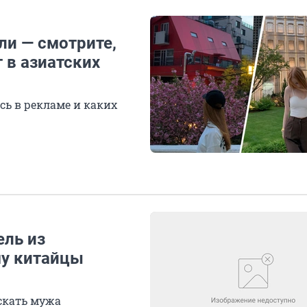
ли — смотрите,
 в азиатских
сь в рекламе и каких
ель из
му китайцы
искать мужа