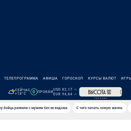
ТЕЛЕПРОГРАММА
АФИША
ГОРОСКОП
КУРСЫ ВАЛЮТ
ИГР
USD 82,17
СЕЙЧАС
0
ПРОБКИ
+18°C
EUR 94,84
у бойца развели с мужем без ее ведома
С чего начать новую жизнь