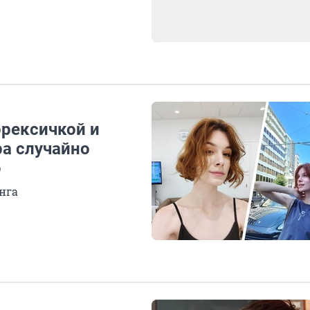
рексичкой и
ра случайно
ю
нга