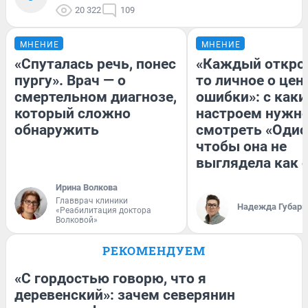
20 322
109
МНЕНИЕ
МНЕНИЕ
«Спуталась речь, понес
«Каждый открое
пургу». Врач — о
то личное о цен
смертельном диагнозе,
ошибки»: с как
который сложно
настроем нужн
обнаружить
смотреть «Одис
чтобы она не
выглядела как 
Ирина Волкова
Главврач клиники
Надежда Губарь
«Реабилитация доктора
Волковой»
РЕКОМЕНДУЕМ
«С гордостью говорю, что я
деревенский»: зачем северянин