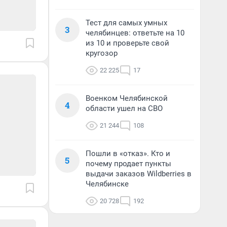
Тест для самых умных
3
челябинцев: ответьте на 10
из 10 и проверьте свой
кругозор
22 225
17
Военком Челябинской
4
области ушел на СВО
21 244
108
Пошли в «отказ». Кто и
5
почему продает пункты
выдачи заказов Wildberries в
Челябинске
20 728
192