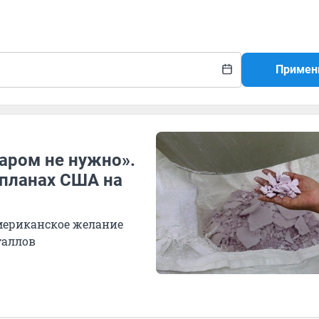
Примен
даром не нужно».
 планах США на
американское желание
таллов