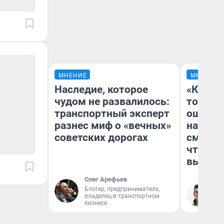
МНЕНИЕ
МНЕНИЕ
Наследие, которое
«Кажды
чудом не развалилось:
то личн
транспортный эксперт
ошибки
разнес миф о «вечных»
настро
советских дорогах
смотре
чтобы 
выгляд
Олег Арефьев
Блогер, предприниматель,
На
владелец в транспортном
бизнесе