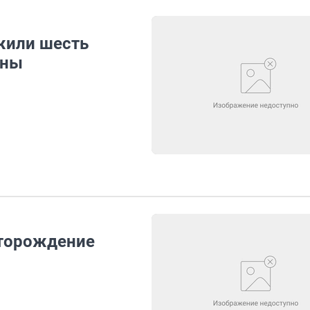
жили шесть
ины
торождение