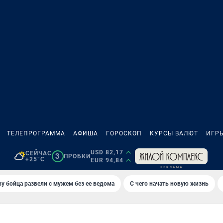
ТЕЛЕПРОГРАММА
АФИША
ГОРОСКОП
КУРСЫ ВАЛЮТ
ИГР
USD 82,17
СЕЙЧАС
3
ПРОБКИ
+25°C
EUR 94,84
у бойца развели с мужем без ее ведома
С чего начать новую жизнь