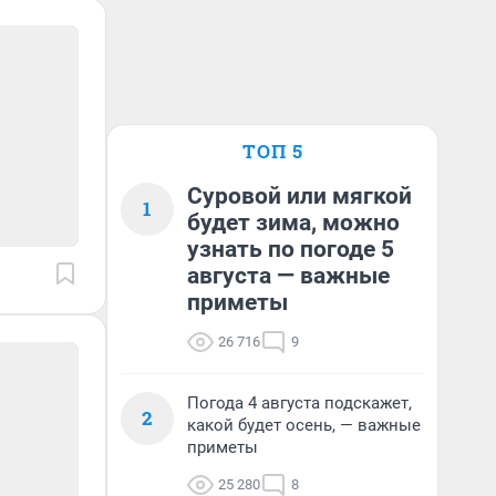
ТОП 5
Суровой или мягкой
1
будет зима, можно
узнать по погоде 5
августа — важные
приметы
26 716
9
Погода 4 августа подскажет,
2
какой будет осень, — важные
приметы
25 280
8