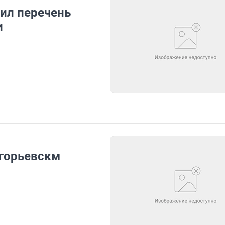
ил перечень
и
игорьевскм