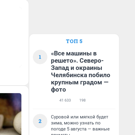
ТОП 5
«Все машины в
1
решето». Северо-
Запад и окраины
Челябинска побило
крупным градом —
фото
41 633
198
Суровой или мягкой будет
2
зима, можно узнать по
погоде 5 августа — важные