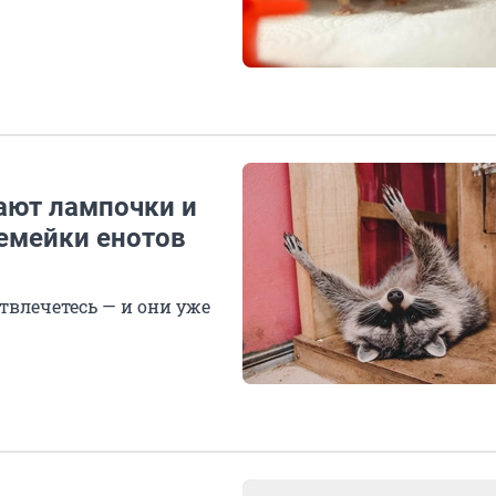
ают лампочки и
семейки енотов
влечетесь — и они уже