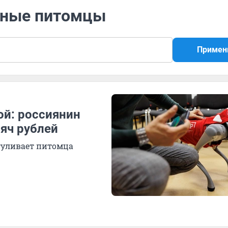
чные питомцы
Примен
ой: россиянин
сяч рублей
гуливает питомца