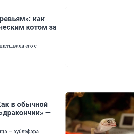
еревьям»: как
ческим котом за
питывала его с
Как в обычной
«дракончик» —
мца — эублефара