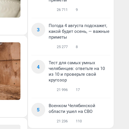
приметы
26 711
9
Погода 4 августа подскажет,
3
какой будет осень, — важные
приметы
25 277
8
Тест для самых умных
4
челябинцев: ответьте на 10
из 10 и проверьте свой
кругозор
21 996
17
Военком Челябинской
5
области ушел на СВО
21 236
110