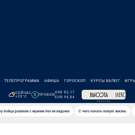
ТЕЛЕПРОГРАММА
АФИША
ГОРОСКОП
КУРСЫ ВАЛЮТ
ИГР
USD 82,17
СЕЙЧАС
3
ПРОБКИ
+25°C
EUR 94,84
у бойца развели с мужем без ее ведома
С чего начать новую жизнь