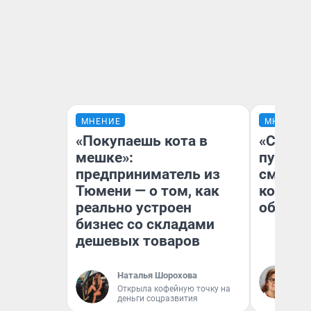
МНЕНИЕ
МНЕНИЕ
«Покупаешь кота в
«Спутал
мешке»:
пургу».
предприниматель из
смерте
Тюмени — о том, как
которы
реально устроен
обнару
бизнес со складами
дешевых товаров
Ир
Наталья Шорохова
Гл
Открыла кофейную точку на
«Р
деньги соцразвития
Во