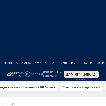
ТЕЛЕПРОГРАММА
АФИША
ГОРОСКОП
КУРСЫ ВАЛЮТ
ИГР
USD 81,41
СЕЙЧАС
0
ПРОБКИ
+11°C
EUR 94,06
ведь хозяйки сгоревшего на WB бизнеса
С чего начать новую жизнь
ГО НЕРВА