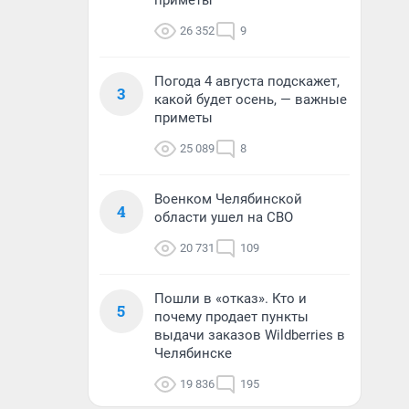
приметы
26 352
9
Погода 4 августа подскажет,
3
какой будет осень, — важные
приметы
25 089
8
Военком Челябинской
4
области ушел на СВО
20 731
109
Пошли в «отказ». Кто и
5
почему продает пункты
выдачи заказов Wildberries в
Челябинске
19 836
195