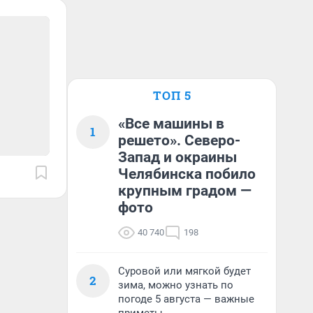
ТОП 5
«Все машины в
1
решето». Северо-
Запад и окраины
Челябинска побило
крупным градом —
фото
40 740
198
Суровой или мягкой будет
2
зима, можно узнать по
погоде 5 августа — важные