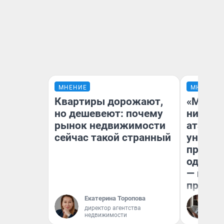
МНЕНИЕ
МНЕНИЕ
Квартиры дорожают,
«Марке
но дешевеют: почему
ничего
рынок недвижимости
атаки 
сейчас такой странный
уничто
правос
одежды
— испо
предпр
Екатерина Торопова
Ол
директор агентства
недвижимости