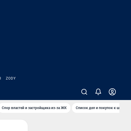
Ы
ZODY
Спор властей и застройщика из-за ЖК
Список дел и покупок к школе