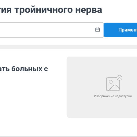
гия тройничного нерва
Примен
ать больных с