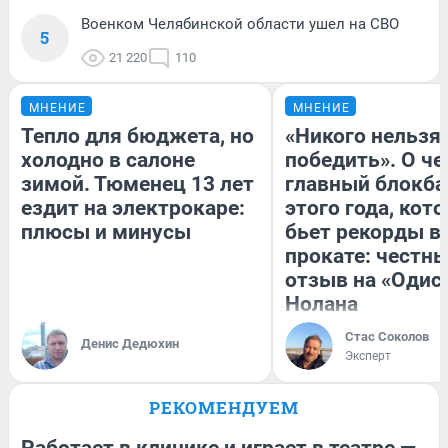
Военком Челябинской области ушел на СВО
5
21 220
110
МНЕНИЕ
МНЕНИЕ
Тепло для бюджета, но
«Никого нельзя
холодно в салоне
победить». О ч
зимой. Тюменец 13 лет
главный блокба
ездит на электрокаре:
этого года, кот
плюсы и минусы
бьет рекорды в
прокате: честн
отзыв на «Одис
Нолана
Стас Соколов
Денис Дедюхин
Эксперт
РЕКОМЕНДУЕМ