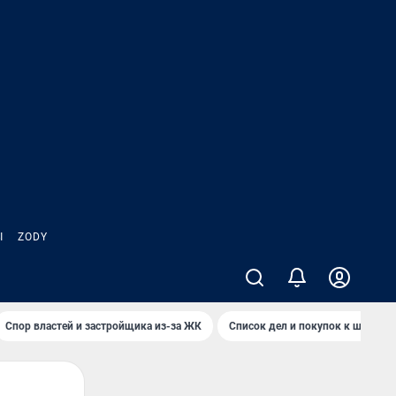
Ы
ZODY
Спор властей и застройщика из-за ЖК
Список дел и покупок к школе