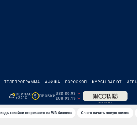
ТЕЛЕПРОГРАММА
АФИША
ГОРОСКОП
КУРСЫ ВАЛЮТ
ИГР
USD 80,93
СЕЙЧАС
5
ПРОБКИ
+22°C
EUR 93,19
ведь хозяйки сгоревшего на WB бизнеса
С чего начать новую жизнь