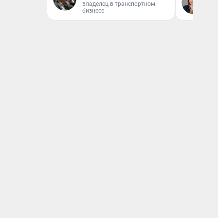
владелец в транспортном
ди
бизнесе
не