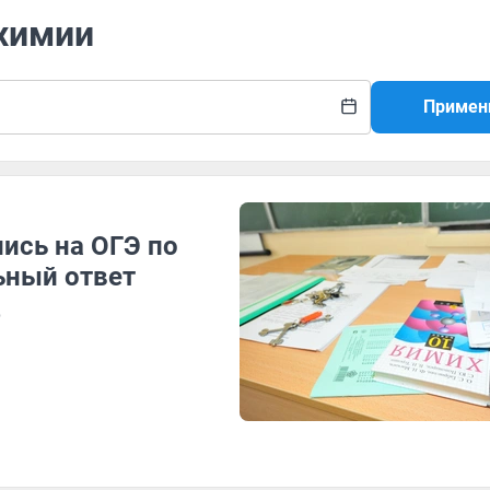
 химии
Примен
ись на ОГЭ по
ьный ответ
о