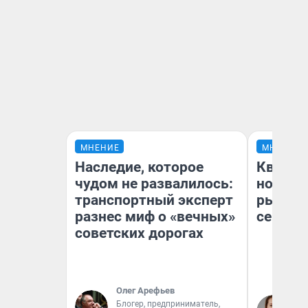
МНЕНИЕ
МНЕНИЕ
Наследие, которое
Кварти
чудом не развалилось:
но деш
транспортный эксперт
рынок 
разнес миф о «вечных»
сейчас
советских дорогах
Олег Арефьев
Ек
Блогер, предприниматель,