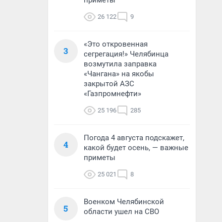
приметы
26 122
9
«Это откровенная
3
сегрегация!» Челябинца
возмутила заправка
«Чангана» на якобы
закрытой АЗС
«Газпромнефти»
25 196
285
Погода 4 августа подскажет,
4
какой будет осень, — важные
приметы
25 021
8
Военком Челябинской
5
области ушел на СВО