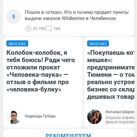
Пошли в «отказ». Кто и почему продает пункты
5
выдачи заказов Wildberries в Челябинске
21 750
194
МНЕНИЕ
МНЕНИЕ
Колобок-колобок, я
«Покупаешь кот
тебя боюсь! Ради чего
мешке»:
отложили прокат
предпринимател
«Человека-паука» —
Тюмени — о том
отзыв о фильме про
реально устрое
«человека-булку»
бизнес со скла
дешевых товар
Наталья Шорохо
Надежда Губарь
Открыла кофейну
деньги соцразви
РЕКОМЕНДУЕМ