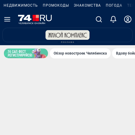
НЕДВИЖИМОСТЬ
ПРОМОКОДЫ
ЗНАКОМСТВА
ПОГОДА
ТЕ
Обзор новостроек Челябинска
Вдову бойц