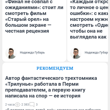
«Финал не совпал с
«Каждый открое
ожиданиями»: стоит ли
то личное о цен
смотреть фильм
ошибки»: с как
«Старый орел» на
настроем нужн
большом экране —
смотреть «Одис
честная рецензия
чтобы она не
выглядела как 
Надежда Губарь
Надежда Губарь
РЕКОМЕНДУЕМ
Автор фантастического трехтомника
«Трилунье» работала в Перми
преподавателем, а первую книгу
написала на спор — ее история
2 часа
2 383
3
«Я потерял жену, детей, всё»: откровения экс-рабочего