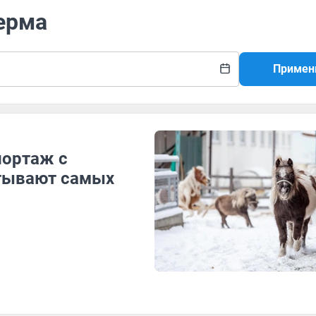
ерма
Примен
портаж с
итывают самых