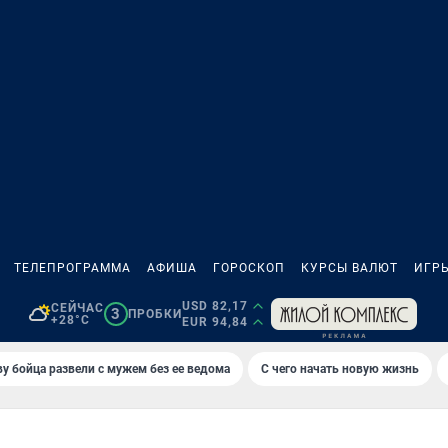
ТЕЛЕПРОГРАММА
АФИША
ГОРОСКОП
КУРСЫ ВАЛЮТ
ИГР
USD 82,17
СЕЙЧАС
3
ПРОБКИ
+28°C
EUR 94,84
у бойца развели с мужем без ее ведома
С чего начать новую жизнь