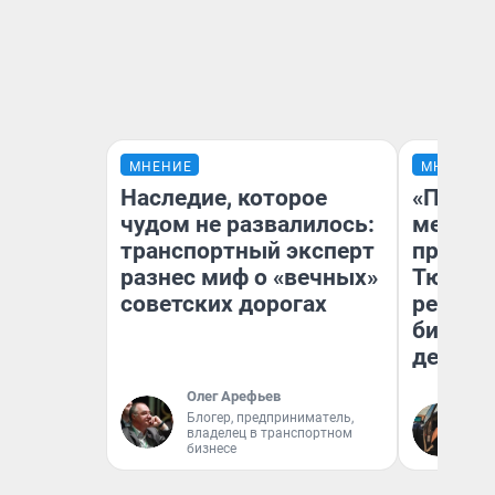
МНЕНИЕ
МНЕНИЕ
Наследие, которое
«Покуп
чудом не развалилось:
мешке»
транспортный эксперт
предпр
разнес миф о «вечных»
Тюмени
советских дорогах
реальн
бизнес
дешевы
Олег Арефьев
На
Блогер, предприниматель,
владелец в транспортном
От
бизнесе
де