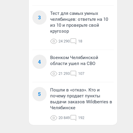
Тест для самых умных
3
челябинцев: ответьте на 10
из 10 и проверьте свой
кругозор
24 290
18
Военком Челябинской
4
области ушел на СВО
21 293
107
Пошли в «отказ». Кто и
5
почему продает пункты
выдачи заказов Wildberries в
Челябинске
20 849
192