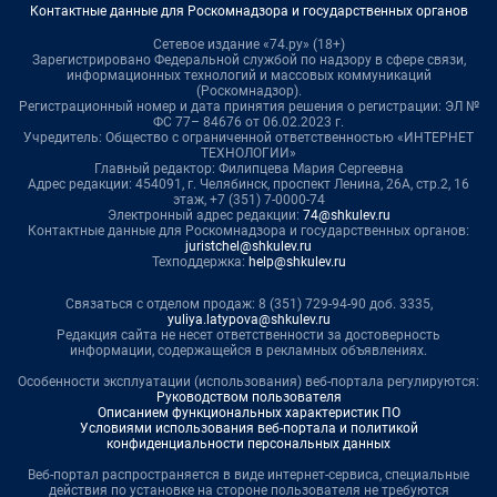
Контактные данные для Роскомнадзора и государственных органов
Сетевое издание «74.ру» (18+)
Зарегистрировано Федеральной службой по надзору в сфере связи,
информационных технологий и массовых коммуникаций
(Роскомнадзор).
Регистрационный номер и дата принятия решения о регистрации: ЭЛ №
ФС 77– 84676 от 06.02.2023 г.
Учредитель: Общество с ограниченной ответственностью «ИНТЕРНЕТ
ТЕХНОЛОГИИ»
Главный редактор: Филипцева Мария Сергеевна
Адрес редакции: 454091, г. Челябинск, проспект Ленина, 26А, стр.2, 16
этаж, +7 (351) 7-0000-74
Электронный адрес редакции:
74@shkulev.ru
Контактные данные для Роскомнадзора и государственных органов:
juristchel@shkulev.ru
Техподдержка:
help@shkulev.ru
Связаться с отделом продаж: 8 (351) 729-94-90 доб. 3335,
yuliya.latypova@shkulev.ru
Редакция сайта не несет ответственности за достоверность
информации, содержащейся в рекламных объявлениях.
Особенности эксплуатации (использования) веб-портала регулируются:
Руководством пользователя
Описанием функциональных характеристик ПО
Условиями использования веб-портала и политикой
конфиденциальности персональных данных
Веб-портал распространяется в виде интернет-сервиса, специальные
действия по установке на стороне пользователя не требуются