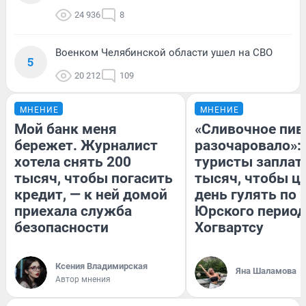
24 936
8
Военком Челябинской области ушел на СВО
5
20 212
109
МНЕНИЕ
МНЕНИЕ
Мой банк меня
«Сливочное пив
бережет. Журналист
разочаровало»:
хотела снять 200
туристы заплат
тысяч, чтобы погасить
тысяч, чтобы ц
кредит, — к ней домой
день гулять по 
приехала служба
Юрского период
безопасности
Хогвартсу
Ксения Владимирская
Яна Шаламова
Автор мнения