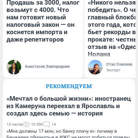
Продашь за 3000, налог
«Никого нельзя
возьмут с 4000. Что
победить». О ч
нам готовит новый
главный блокба
налоговый закон — он
этого года, кот
коснется импорта и
бьет рекорды в
даже репетиторов
прокате: честн
отзыв на «Одис
Нолана
Стас Соколов
Анастасия Завгородняя
Эксперт
РЕКОМЕНДУЕМ
«Мечтал о большой жизни»: иностранец
из Камеруна переехал в Ярославль и
создал здесь семью — история
13 часов
10 386
14
«Мне должны 17 млн, но банку плачу я»: почему в
Башкирии обманутые в ИЖС не могут добиться правды