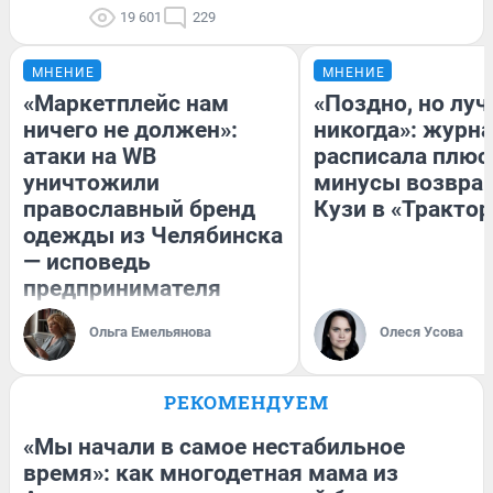
19 601
229
МНЕНИЕ
МНЕНИЕ
«Маркетплейс нам
«Поздно, но луч
ничего не должен»:
никогда»: журн
атаки на WB
расписала плюс
уничтожили
минусы возвра
православный бренд
Кузи в «Трактор
одежды из Челябинска
— исповедь
предпринимателя
Ольга Емельянова
Олеся Усова
РЕКОМЕНДУЕМ
«Мы начали в самое нестабильное
время»: как многодетная мама из